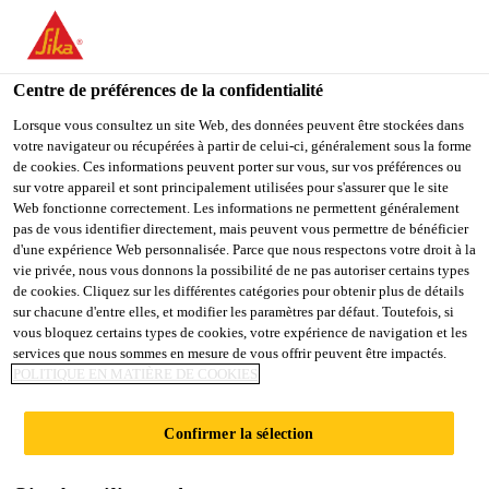
You are accessing "Sika Schweiz AG", it seems you are
accessing it from "États-Unis". We have a dedicated website for
your country.
Centre de préférences de la confidentialité
Construction
...
Sika® Ucrete® Accelerator
TO
Lorsque vous consultez un site Web, des données peuvent être stockées dans
STAY ON THE SIKA
SELECT A
votre navigateur ou récupérées à partir de celui-ci, généralement sous la forme
SIKA
SCHWEIZ AG WEBSITE
COUNTRY
de cookies. Ces informations peuvent porter sur vous, sur vos préférences ou
USA
sur votre appareil et sont principalement utilisées pour s'assurer que le site
Web fonctionne correctement. Les informations ne permettent généralement
pas de vous identifier directement, mais peuvent vous permettre de bénéficier
Sika® Ucrete®
Sika Schweiz AG
d'une expérience Web personnalisée. Parce que nous respectons votre droit à la
vie privée, nous vous donnons la possibilité de ne pas autoriser certains types
de cookies. Cliquez sur les différentes catégories pour obtenir plus de détails
Accelerator
sur chacune d'entre elles, et modifier les paramètres par défaut. Toutefois, si
vous bloquez certains types de cookies, votre expérience de navigation et les
services que nous sommes en mesure de vous offrir peuvent être impactés.
(former Ucrete® Accelerator)
POLITIQUE EN MATIÈRE DE COOKIES
Accélérateur de durcissement pour une
Confirmer la sélection
sélection de revêtements de sol Sika®
Ucrete®