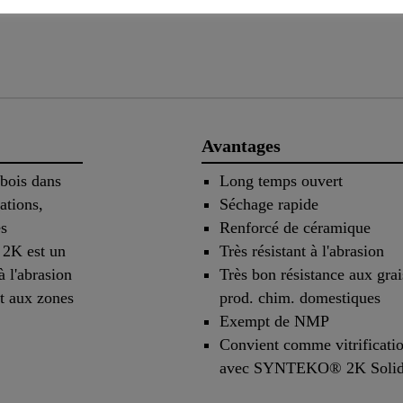
Avantages
 bois dans
Long temps ouvert
tations,
Séchage rapide
es
Renforcé de céramique
2K est un
Très résistant à l'abrasion
à l'abrasion
Très bon résistance aux grais
t aux zones
prod. chim. domestiques
Exempt de NMP
Convient comme vitrification
avec SYNTEKO® 2K Soli