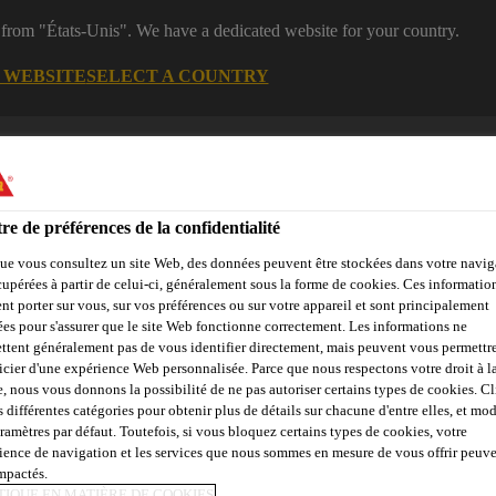
 from "États-Unis". We have a dedicated website for your country.
G WEBSITE
SELECT A COUNTRY
es
Construction
re de préférences de la confidentialité
ue vous consultez un site Web, des données peuvent être stockées dans votre navig
cupérées à partir de celui-ci, généralement sous la forme de cookies. Ces informatio
nt porter sur vous, sur vos préférences ou sur votre appareil et sont principalement
sées pour s'assurer que le site Web fonctionne correctement. Les informations ne
ttent généralement pas de vous identifier directement, mais peuvent vous permettr
Objets de référence
Sika Apps
Interlocuteur
icier d'une expérience Web personnalisée. Parce que nous respectons votre droit à la
e, nous vous donnons la possibilité de ne pas autoriser certains types de cookies. C
s différentes catégories pour obtenir plus de détails sur chacune d'entre elles, et mod
aramètres par défaut. Toutefois, si vous bloquez certains types de cookies, votre
ience de navigation et les services que nous sommes en mesure de vous offrir peuv
2K 5
impactés.
TIQUE EN MATIÈRE DE COOKIES