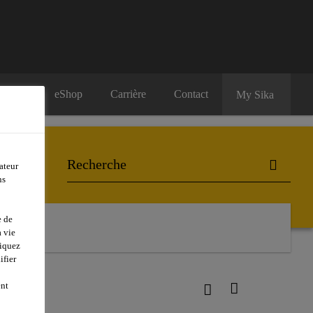
eShop
Carrière
Contact
My Sika
ateur
ns
e de
 vie
liquez
ifier
ent