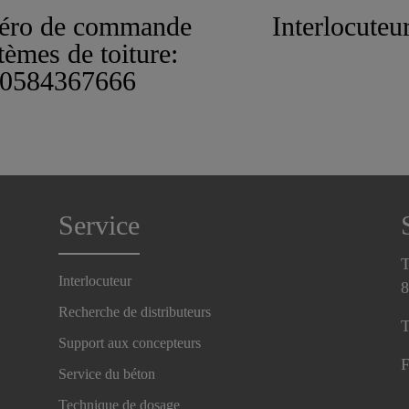
ro de commande
Interlocuteu
tèmes de toiture:
0584367666
Service
T
Interlocuteur
8
Recherche de distributeurs
T
Support aux concepteurs
F
Service du béton
Technique de dosage