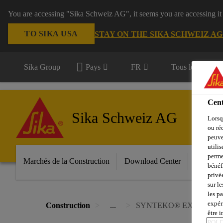
You are accessing "Sika Schweiz AG", it seems you are accessing it
TO SIKA USA
STAY ON THE SIKA SCHWEIZ A
Sika Group
Pays
FR
Tous les domain
Cent
Sika Schweiz AG
Lorsq
ou ré
peuve
utili
perme
Marchés de la Construction
Download Center
Services
bénéf
privé
sur le
les p
expér
Construction
...
SYNTEKO® EXTRA 1K/
être 
POLI