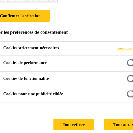
XTRA 1K/2K 5
Confirmer la sélection
on, en phase aqueuse et à séchage rapide, pour une utilisation
r les préférences de consentement
Cookies strictement nécessaires
Toujours 
Cookies de performance
Cookies de fonctionnalité
Cookies pour une publicité ciblée
Tout refuser
Tout autor
FICHE TECHNIQUE DU 