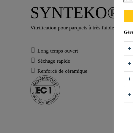
SYNTEKO® E
Vitrification pour parquets à très faible émissi
Gére
Long temps ouvert
Séchage rapide
Renforcé de céramique