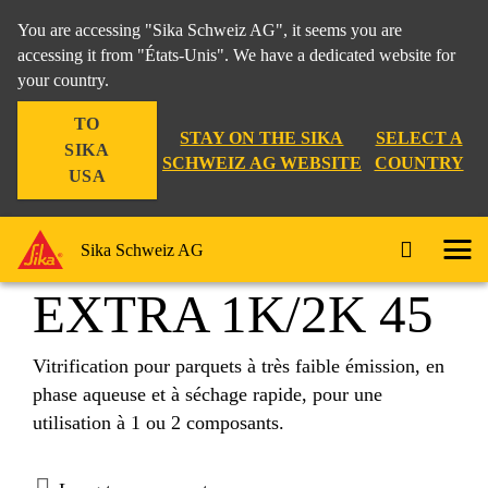
You are accessing "Sika Schweiz AG", it seems you are
accessing it from "États-Unis". We have a dedicated website for
your country.
Construction
...
SYNTEKO® EXTRA 1K/2K 45
TO
STAY ON THE SIKA
SELECT A
SIKA
SCHWEIZ AG WEBSITE
COUNTRY
USA
SYNTEKO®
Sika Schweiz AG
EXTRA 1K/2K 45
Vitrification pour parquets à très faible émission, en
phase aqueuse et à séchage rapide, pour une
utilisation à 1 ou 2 composants.