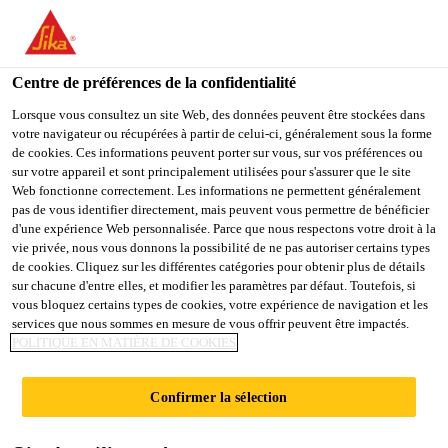
You are accessing "Sika Schweiz AG", it seems you are
accessing it from "États-Unis". We have a dedicated website for
your country.
Centre de préférences de la confidentialité
Construction
...
SikaBond® Dispenser-3600 Power
TO
Lorsque vous consultez un site Web, des données peuvent être stockées dans
STAY ON THE SIKA
SELECT A
votre navigateur ou récupérées à partir de celui-ci, généralement sous la forme
SIKA
SCHWEIZ AG WEBSITE
COUNTRY
de cookies. Ces informations peuvent porter sur vous, sur vos préférences ou
USA
sur votre appareil et sont principalement utilisées pour s'assurer que le site
Web fonctionne correctement. Les informations ne permettent généralement
pas de vous identifier directement, mais peuvent vous permettre de bénéficier
SikaBond®
Sika Schweiz AG
d'une expérience Web personnalisée. Parce que nous respectons votre droit à la
vie privée, nous vous donnons la possibilité de ne pas autoriser certains types
de cookies. Cliquez sur les différentes catégories pour obtenir plus de détails
Dispenser-3600
sur chacune d'entre elles, et modifier les paramètres par défaut. Toutefois, si
vous bloquez certains types de cookies, votre expérience de navigation et les
Power
services que nous sommes en mesure de vous offrir peuvent être impactés.
POLITIQUE EN MATIÈRE DE COOKIES
Appareil d’application à accumulateur à 2 cylindres.
Confirmer la sélection