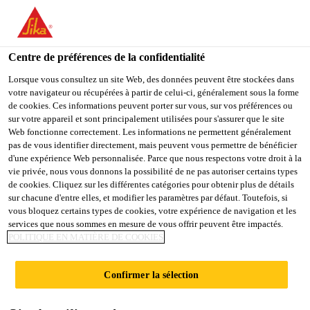
You are accessing "Sika Schweiz AG", it seems you are
accessing it from "États-Unis". We have a dedicated website for
your country.
Centre de préférences de la confidentialité
Construction
...
SikaBond® AT-82 N
TO
Lorsque vous consultez un site Web, des données peuvent être stockées dans
STAY ON THE SIKA
SELECT A
votre navigateur ou récupérées à partir de celui-ci, généralement sous la forme
SIKA
SCHWEIZ AG WEBSITE
COUNTRY
de cookies. Ces informations peuvent porter sur vous, sur vos préférences ou
USA
sur votre appareil et sont principalement utilisées pour s'assurer que le site
Web fonctionne correctement. Les informations ne permettent généralement
pas de vous identifier directement, mais peuvent vous permettre de bénéficier
SikaBond® AT-82
Sika Schweiz AG
d'une expérience Web personnalisée. Parce que nous respectons votre droit à la
vie privée, nous vous donnons la possibilité de ne pas autoriser certains types
de cookies. Cliquez sur les différentes catégories pour obtenir plus de détails
N
sur chacune d'entre elles, et modifier les paramètres par défaut. Toutefois, si
vous bloquez certains types de cookies, votre expérience de navigation et les
services que nous sommes en mesure de vous offrir peuvent être impactés.
Adhésif pour parquets élastique
POLITIQUE EN MATIÈRE DE COOKIES
Colle pour parquets monocomposante, élastique,
Confirmer la sélection
exempte de solvants et d'eau, à base de polymères à
terminaison silane.