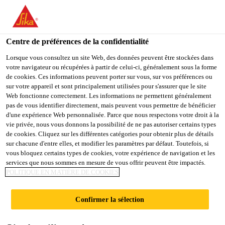
You are accessing "Sika Schweiz AG", it seems you are
accessing it from "États-Unis". We have a dedicated website for
your country.
Centre de préférences de la confidentialité
Construction
...
SikaBond® AT-65
TO
Lorsque vous consultez un site Web, des données peuvent être stockées dans
STAY ON THE SIKA
SELECT A
votre navigateur ou récupérées à partir de celui-ci, généralement sous la forme
SIKA
SCHWEIZ AG WEBSITE
COUNTRY
de cookies. Ces informations peuvent porter sur vous, sur vos préférences ou
USA
sur votre appareil et sont principalement utilisées pour s'assurer que le site
Web fonctionne correctement. Les informations ne permettent généralement
pas de vous identifier directement, mais peuvent vous permettre de bénéficier
SikaBond® AT-65
Sika Schweiz AG
d'une expérience Web personnalisée. Parce que nous respectons votre droit à la
vie privée, nous vous donnons la possibilité de ne pas autoriser certains types
de cookies. Cliquez sur les différentes catégories pour obtenir plus de détails
Adhésifs pour parquets élastique
sur chacune d'entre elles, et modifier les paramètres par défaut. Toutefois, si
vous bloquez certains types de cookies, votre expérience de navigation et les
services que nous sommes en mesure de vous offrir peuvent être impactés.
Colle pour parquets monocomposante, élastique,
POLITIQUE EN MATIÈRE DE COOKIES
exempte de solvants et d'eau, à base de polymères à
terminaison silane.
Confirmer la sélection
Produit monocomposant, prêt à l'emploi