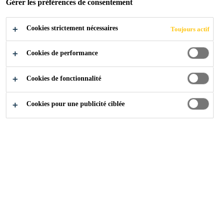
Gérer les préférences de consentement
Exempt de solvants et d'eau
Cookies strictement nécessaires
Toujours actif
Colle élastique selon ISO 17178
Cookies de performance
Cookies de fonctionnalité
Cookies pour une publicité ciblée