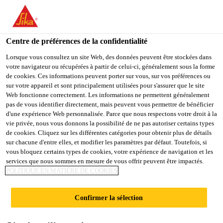
You are accessing "Sika Schweiz AG", it seems you are
accessing it from "États-Unis". We have a dedicated website for
your country.
Centre de préférences de la confidentialité
Construction
...
SikaBond®-851 ParquetRepair Foam
TO
Lorsque vous consultez un site Web, des données peuvent être stockées dans
STAY ON THE SIKA
SELECT A
votre navigateur ou récupérées à partir de celui-ci, généralement sous la forme
SIKA
SCHWEIZ AG WEBSITE
COUNTRY
de cookies. Ces informations peuvent porter sur vous, sur vos préférences ou
USA
sur votre appareil et sont principalement utilisées pour s'assurer que le site
Web fonctionne correctement. Les informations ne permettent généralement
pas de vous identifier directement, mais peuvent vous permettre de bénéficier
SikaBond®-851
Sika Schweiz AG
d'une expérience Web personnalisée. Parce que nous respectons votre droit à la
vie privée, nous vous donnons la possibilité de ne pas autoriser certains types
de cookies. Cliquez sur les différentes catégories pour obtenir plus de détails
ParquetRepair
sur chacune d'entre elles, et modifier les paramètres par défaut. Toutefois, si
vous bloquez certains types de cookies, votre expérience de navigation et les
Foam
services que nous sommes en mesure de vous offrir peuvent être impactés.
POLITIQUE EN MATIÈRE DE COOKIES
Kit de réparation polyuréthane
Confirmer la sélection
monocomposant, basse viscosité, exempt