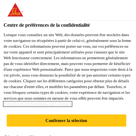
You are accessing "Sika Schweiz AG", it seems you are
accessing it from "États-Unis". We have a dedicated website for
your country.
Centre de préférences de la confidentialité
Construction
...
Sika MonoTop®-4080
TO
Lorsque vous consultez un site Web, des données peuvent être stockées dans
STAY ON THE SIKA
SELECT A
votre navigateur ou récupérées à partir de celui-ci, généralement sous la forme
SIKA
SCHWEIZ AG WEBSITE
COUNTRY
de cookies. Ces informations peuvent porter sur vous, sur vos préférences ou
USA
sur votre appareil et sont principalement utilisées pour s'assurer que le site
Web fonctionne correctement. Les informations ne permettent généralement
pas de vous identifier directement, mais peuvent vous permettre de bénéficier
Sika
Sika Schweiz AG
d'une expérience Web personnalisée. Parce que nous respectons votre droit à la
vie privée, nous vous donnons la possibilité de ne pas autoriser certains types
de cookies. Cliquez sur les différentes catégories pour obtenir plus de détails
MonoTop®-4080
sur chacune d'entre elles, et modifier les paramètres par défaut. Toutefois, si
vous bloquez certains types de cookies, votre expérience de navigation et les
services que nous sommes en mesure de vous offrir peuvent être impactés.
Mortier de réparation du béton haute
POLITIQUE EN MATIÈRE DE COOKIES
performance R4 avec inhibiteurs de
corrosion et empreinte carbone réduite
Confirmer la sélection
Mortier de reprofilage CC, monocomposant,