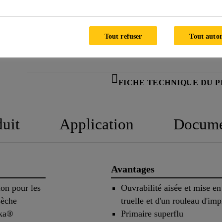
Tout refuser
Tout autor
FICHE TECHNIQUE DU 
duit
Application
Docume
Avantages
ion pour les
Ouvrabilité aisée et mise en
sèche
truelle et d'un rouleau d'im
ika®
Primaire superflu