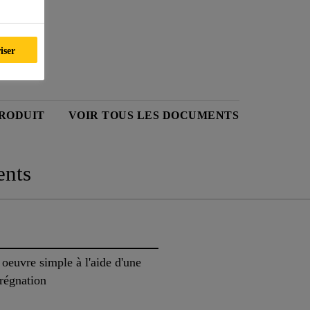
iser
PRODUIT
VOIR TOUS LES DOCUMENTS
nts
 oeuvre simple à l'aide d'une
prégnation