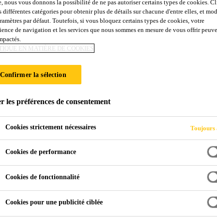
e, nous vous donnons la possibilité de ne pas autoriser certains types de cookies. C
Sikadur®-330
s différentes catégories pour obtenir plus de détails sur chacune d'entre elles, et mod
aramètres par défaut. Toutefois, si vous bloquez certains types de cookies, votre
ience de navigation et les services que nous sommes en mesure de vous offrir peuv
impactés.
Colle bicomposante, thixotrope, à base de r
TIQUE EN MATIÈRE DE COOKIES
Colle et résine d'imprégnation bicomposante, thixotro
Confirmer la sélection
r les préférences de consentement
Ouvrabilité aisée et mise en oeuvre simple à l'aide
Primaire superflu
Cookies strictement nécessaires
Toujours 
Convient parfaitement pour une application par le
Cookies de performance
Bonne adhérence sur de nombreux supports
Cookies de fonctionnalité
Thixotrope: Pas d'affaissement lors de l'utilisation
Hautes résistances aux sollicitations mécaniques
Cookies pour une publicité ciblée