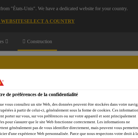
 from "États-Unis". We have a dedicated website for your country.
G WEBSITE
SELECT A COUNTRY
es
Construction
re de préférences de la confidentialité
Objets de référence
Sika Apps
Interlocuteur
ue vous consultez un site Web, des données peuvent être stockées dans votre navig
cupérées à partir de celui-ci, généralement sous la forme de cookies. Ces informatio
nt porter sur vous, sur vos préférences ou sur votre appareil et sont principalement
sées pour s'assurer que le site Web fonctionne correctement. Les informations ne
Renforcements de structures
Sikadur®-330
ttent généralement pas de vous identifier directement, mais peuvent vous permettr
icier d'une expérience Web personnalisée. Parce que nous respectons votre droit à la