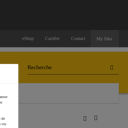
eShop
Carrière
Contact
My Sika
ateur
ns
e de
 vie