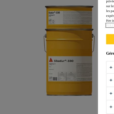
privé
sur le
les p
expér
être 
POLI
Gére