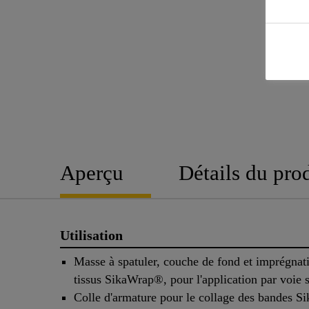
Aperçu
Détails du pro
Utilisation
Masse à spatuler, couche de fond et imprégnat
tissus SikaWrap®, pour l'application par voie 
Colle d'armature pour le collage des bandes S