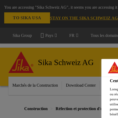
You are accessing "Sika Schweiz AG", it seems you are accessing it
TO SIKA USA
STAY ON THE SIKA SCHWEIZ A
Sika Group
Pays
FR
Tous les domain
Sika Schweiz AG
Cent
Marchés de la Construction
Download Center
Services
Lorsq
ou ré
peuve
utili
Construction
Réfection et protection d'ouvrages
perme
bénéf