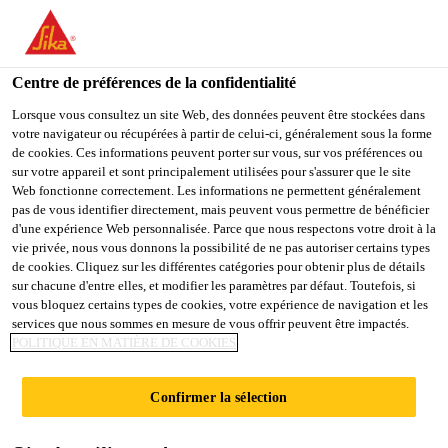
You are accessing "Sika Schweiz AG", it seems you are
accessing it from "États-Unis". We have a dedicated website for
your country.
Centre de préférences de la confidentialité
Construction
...
Sika® CarboShear L
TO
Lorsque vous consultez un site Web, des données peuvent être stockées dans
STAY ON THE SIKA
SELECT A
votre navigateur ou récupérées à partir de celui-ci, généralement sous la forme
SIKA
SCHWEIZ AG WEBSITE
COUNTRY
de cookies. Ces informations peuvent porter sur vous, sur vos préférences ou
USA
sur votre appareil et sont principalement utilisées pour s'assurer que le site
Web fonctionne correctement. Les informations ne permettent généralement
pas de vous identifier directement, mais peuvent vous permettre de bénéficier
Sika® CarboShear
Sika Schweiz AG
d'une expérience Web personnalisée. Parce que nous respectons votre droit à la
vie privée, nous vous donnons la possibilité de ne pas autoriser certains types
de cookies. Cliquez sur les différentes catégories pour obtenir plus de détails
L
sur chacune d'entre elles, et modifier les paramètres par défaut. Toutefois, si
vous bloquez certains types de cookies, votre expérience de navigation et les
services que nous sommes en mesure de vous offrir peuvent être impactés.
Equerre de cisaillement en PRFC pour le
POLITIQUE EN MATIÈRE DE COOKIES
renforcement
Confirmer la sélection
Equerre de cisaillement renforcée de fibres de
carbone, résistante à la corrosion, pour le pour le