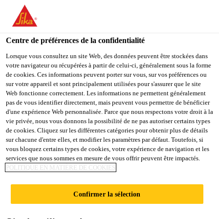
You are accessing "Sika Schweiz AG", it seems you are
accessing it from "États-Unis". We have a dedicated website for
your country.
Centre de préférences de la confidentialité
Construction
...
Sikalastic®-823
TO
Lorsque vous consultez un site Web, des données peuvent être stockées dans
STAY ON THE SIKA
SELECT A
votre navigateur ou récupérées à partir de celui-ci, généralement sous la forme
SIKA
SCHWEIZ AG WEBSITE
COUNTRY
de cookies. Ces informations peuvent porter sur vous, sur vos préférences ou
USA
sur votre appareil et sont principalement utilisées pour s'assurer que le site
Web fonctionne correctement. Les informations ne permettent généralement
pas de vous identifier directement, mais peuvent vous permettre de bénéficier
Sikalastic®-823
Sika Schweiz AG
d'une expérience Web personnalisée. Parce que nous respectons votre droit à la
vie privée, nous vous donnons la possibilité de ne pas autoriser certains types
de cookies. Cliquez sur les différentes catégories pour obtenir plus de détails
Pont d'adhérence sous l'asphalte coulé
sur chacune d'entre elles, et modifier les paramètres par défaut. Toutefois, si
vous bloquez certains types de cookies, votre expérience de navigation et les
services que nous sommes en mesure de vous offrir peuvent être impactés.
Pont d'adhérence monocomposant, contenant des
POLITIQUE EN MATIÈRE DE COOKIES
solvants, à base d'une combinaison synthétique
caoutchouc-résine séchant rapidement. Comme
Confirmer la sélection
couche de liaison entre Sikalastic®-822 et l'asphalte
Plus +
coulé.