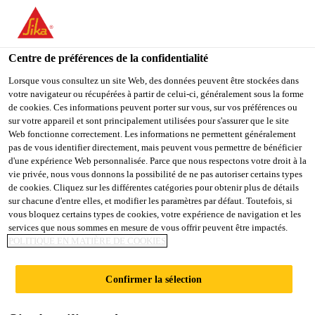
You are accessing "Sika Schweiz AG", it seems you are
accessing it from "États-Unis". We have a dedicated website for
your country.
Centre de préférences de la confidentialité
Construction
...
Sika® ViscoCrete®-4247 Mono
TO
Lorsque vous consultez un site Web, des données peuvent être stockées dans
STAY ON THE SIKA
SELECT A
votre navigateur ou récupérées à partir de celui-ci, généralement sous la forme
SIKA
SCHWEIZ AG WEBSITE
COUNTRY
de cookies. Ces informations peuvent porter sur vous, sur vos préférences ou
USA
sur votre appareil et sont principalement utilisées pour s'assurer que le site
Web fonctionne correctement. Les informations ne permettent généralement
pas de vous identifier directement, mais peuvent vous permettre de bénéficier
Sika®
Sika Schweiz AG
d'une expérience Web personnalisée. Parce que nous respectons votre droit à la
vie privée, nous vous donnons la possibilité de ne pas autoriser certains types
de cookies. Cliquez sur les différentes catégories pour obtenir plus de détails
ViscoCrete®-4247
sur chacune d'entre elles, et modifier les paramètres par défaut. Toutefois, si
vous bloquez certains types de cookies, votre expérience de navigation et les
Mono
services que nous sommes en mesure de vous offrir peuvent être impactés.
POLITIQUE EN MATIÈRE DE COOKIES
Superplastifiant (FM)
Confirmer la sélection
Superplastifiant selon EN 934-2 à base de PCE pour