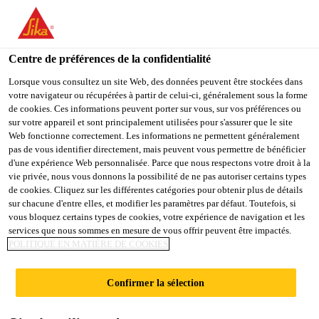
You are accessing "Sika Schweiz AG", it seems you are
accessing it from "États-Unis". We have a dedicated website for
your country.
Centre de préférences de la confidentialité
Construction
...
SikaFiber® Force-60
TO
Lorsque vous consultez un site Web, des données peuvent être stockées dans
STAY ON THE SIKA
SELECT A
votre navigateur ou récupérées à partir de celui-ci, généralement sous la forme
SIKA
SCHWEIZ AG WEBSITE
COUNTRY
de cookies. Ces informations peuvent porter sur vous, sur vos préférences ou
USA
sur votre appareil et sont principalement utilisées pour s'assurer que le site
Web fonctionne correctement. Les informations ne permettent généralement
pas de vous identifier directement, mais peuvent vous permettre de bénéficier
SikaFiber® Force-
Sika Schweiz AG
d'une expérience Web personnalisée. Parce que nous respectons votre droit à la
vie privée, nous vous donnons la possibilité de ne pas autoriser certains types
de cookies. Cliquez sur les différentes catégories pour obtenir plus de détails
60
sur chacune d'entre elles, et modifier les paramètres par défaut. Toutefois, si
vous bloquez certains types de cookies, votre expérience de navigation et les
services que nous sommes en mesure de vous offrir peuvent être impactés.
Macrofibres synthétiques pour le béton et
POLITIQUE EN MATIÈRE DE COOKIES
le béton projeté
Confirmer la sélection
Macrofibres synthétiques pour les armatures
statiques et constructives d'éléments en béton.