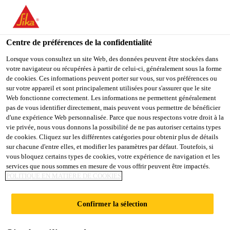
You are accessing "Sika Schweiz AG", it seems you are
accessing it from "États-Unis". We have a dedicated website for
your country.
Centre de préférences de la confidentialité
Construction
...
SikaFiber®-634 PPM
TO
Lorsque vous consultez un site Web, des données peuvent être stockées dans
STAY ON THE SIKA
SELECT A
votre navigateur ou récupérées à partir de celui-ci, généralement sous la forme
SIKA
SCHWEIZ AG WEBSITE
COUNTRY
de cookies. Ces informations peuvent porter sur vous, sur vos préférences ou
USA
sur votre appareil et sont principalement utilisées pour s'assurer que le site
Web fonctionne correctement. Les informations ne permettent généralement
pas de vous identifier directement, mais peuvent vous permettre de bénéficier
SikaFiber®-634
Sika Schweiz AG
d'une expérience Web personnalisée. Parce que nous respectons votre droit à la
vie privée, nous vous donnons la possibilité de ne pas autoriser certains types
de cookies. Cliquez sur les différentes catégories pour obtenir plus de détails
PPM
sur chacune d'entre elles, et modifier les paramètres par défaut. Toutefois, si
vous bloquez certains types de cookies, votre expérience de navigation et les
services que nous sommes en mesure de vous offrir peuvent être impactés.
Microfibres en polypropylène
POLITIQUE EN MATIÈRE DE COOKIES
Microfibres en polypropylène d'une longueur de 6
Confirmer la sélection
mm pour une utilisation dans le béton et le mortier.