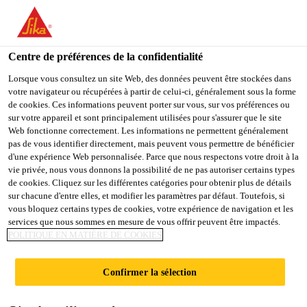
You are accessing "Sika Schweiz AG", it seems you are
accessing it from "États-Unis". We have a dedicated website for
your country.
Centre de préférences de la confidentialité
Construction
...
Sika® Lightcrete-02
TO
Lorsque vous consultez un site Web, des données peuvent être stockées dans
STAY ON THE SIKA
SELECT A
votre navigateur ou récupérées à partir de celui-ci, généralement sous la forme
SIKA
SCHWEIZ AG WEBSITE
COUNTRY
de cookies. Ces informations peuvent porter sur vous, sur vos préférences ou
USA
sur votre appareil et sont principalement utilisées pour s'assurer que le site
Web fonctionne correctement. Les informations ne permettent généralement
pas de vous identifier directement, mais peuvent vous permettre de bénéficier
Sika® Lightcrete-
Sika Schweiz AG
d'une expérience Web personnalisée. Parce que nous respectons votre droit à la
vie privée, nous vous donnons la possibilité de ne pas autoriser certains types
de cookies. Cliquez sur les différentes catégories pour obtenir plus de détails
02
sur chacune d'entre elles, et modifier les paramètres par défaut. Toutefois, si
vous bloquez certains types de cookies, votre expérience de navigation et les
services que nous sommes en mesure de vous offrir peuvent être impactés.
Adjuvant du béton
POLITIQUE EN MATIÈRE DE COOKIES
Adjuvant pour béton et mortier pour la confection de
Confirmer la sélection
bétons légers cellulaires, p.ex. pour le remplissage
tranchées, des bétons pour l'isolation thermique, des