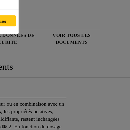
iser
E DONNÉES DE
VOIR TOUS LES
CURITÉ
DOCUMENTS
nts
teur ou en combinaison avec un
, les propriétés positives,
idifiante, restent inchangées
pid®-2. En fonction du dosage