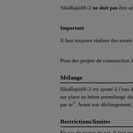
SikaRapid®-2
ne doit pas
être ut
Important
Il faut toujours réaliser des essa
Pour des projets de construction 
Mélange
SikaRapid®-2 est ajouté à l’eau d
sur place au béton prémélangé d
3
par m
. Avant son déchargement, 
Restrictions/limites
En cas de risque de gel, il faut 