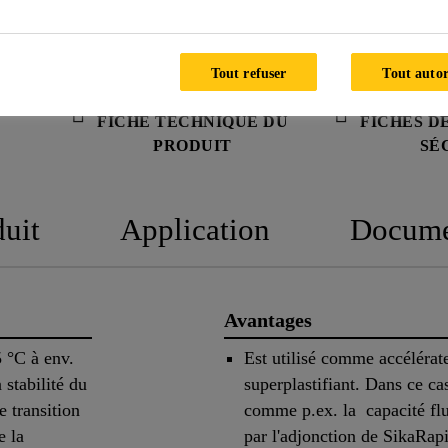
Tout refuser
Tout autor
FICHE TECHNIQUE DU
FICHES D
PRODUIT
SÉ
duit
Application
Docume
Avantages
5 °C à env.
Est utilisé comme accéléra
 stabilité du
superplastifiant. Dans ce cas
e transition
comme p.ex. la capacité flu
e la
par l'adjonction de SikaRa