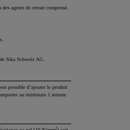
u des agents de retrait compensé.
s.
te de Sika Schweiz AG.
ent possible d’ajouter le produit
 comporter au minimum 1 minute
2
 résistance au gel (10 N/mm
) soit