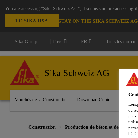
You are accessing "Sika Schweiz AG", it seems you are accessing it
TO SIKA USA
STAY ON THE SIKA SCHWEIZ A
Sika Group
Pays
FR
Tous les domain
Sika Schweiz AG
Cent
Marchés de la Construction
Download Center
Services
Lorsq
ou ré
peuve
utili
Construction
Production de béton et de mortier
perme
bénéf