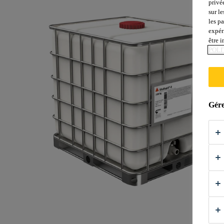
privé
sur le
les p
expér
être 
POLI
Gére