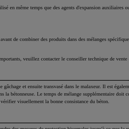
ilisé en même temps que des agents d'expansion auxiliaires o
is avant de combiner des produits dans des mélanges spécifique
importants, veuillez contacter le conseiller technique de ven
e gâchage et ensuite transvasé dans le malaxeur. Il est égalem
ans la bétonneuse. Le temps de mélange supplémentaire doit
vérifier visuellement la bonne consistance du béton.
prendre des mesures de protection hivernales jusqu'à ce que la