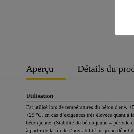
Aperçu
Détails du pro
Utilisation
Est utilisé lors de températures du béton d'env. +
+25 °C, en cas d’exigences très élevées quant à la
béton jeune. (Stabilité du béton jeune = période d
à partir de la fin de l’ouvrabilité jusqu’au début d