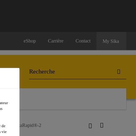
eShop
Carrière
Contact
My Sika
ateur
ns
FS)
SikaRapid®-2
e de
 vie