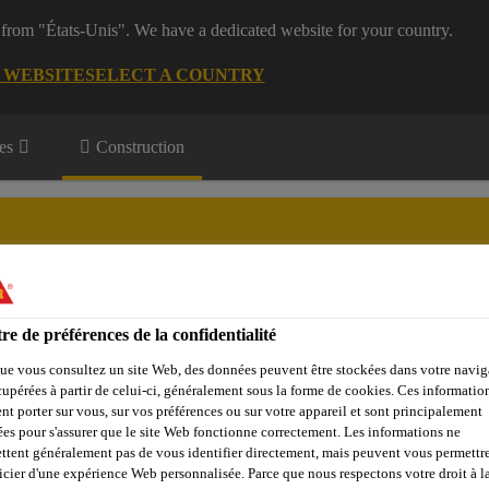
 from "États-Unis". We have a dedicated website for your country.
G WEBSITE
SELECT A COUNTRY
es
Construction
re de préférences de la confidentialité
Objets de référence
Sika Apps
Interlocuteur
ue vous consultez un site Web, des données peuvent être stockées dans votre navig
cupérées à partir de celui-ci, généralement sous la forme de cookies. Ces informatio
nt porter sur vous, sur vos préférences ou sur votre appareil et sont principalement
sées pour s'assurer que le site Web fonctionne correctement. Les informations ne
Production de béton
Accélérateurs (HBE, SBE) / Antigel (
ttent généralement pas de vous identifier directement, mais peuvent vous permettr
icier d'une expérience Web personnalisée. Parce que nous respectons votre droit à la