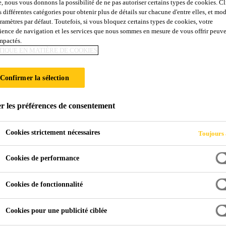
e, nous vous donnons la possibilité de ne pas autoriser certains types de cookies. C
SikaRapid®-2
s différentes catégories pour obtenir plus de détails sur chacune d'entre elles, et mod
aramètres par défaut. Toutefois, si vous bloquez certains types de cookies, votre
ience de navigation et les services que nous sommes en mesure de vous offrir peuv
impactés.
Accélérateur de prise (SBE)
TIQUE EN MATIÈRE DE COOKIES
Accélérateur de prise qui satisfait aux exigences d'un
Confirmer la sélection
EN 934-2. Est utilisé lorsque des exigences très élevées sont posées concernant la résistance à court
terme.
r les préférences de consentement
Cookies strictement nécessaires
Toujours 
Est utilisé comme accélérateur ou en combinaison a
propriétés positives, comme p.ex. la capacité flui
Cookies de performance
SikaRapid®-2. En fonction du dosage de SikaRapi
apparent peuvent déjà être décoffrées après quelq
Cookies de fonctionnalité
outre, les résistances initiales des 24 premières 
suivant le type de ciment ainsi que selon la temp
Cookies pour une publicité ciblée
Se combine de façon utile avec les types non ret