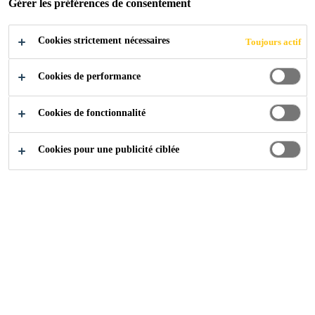
Gérer les préférences de consentement
Cookies strictement nécessaires
Toujours actif
Construction
...
Béton ménagegeant les ressources
Cookies de performance
Cookies de fonctionnalité
Béton ménagegeant les
Cookies pour une publicité ciblée
ressources