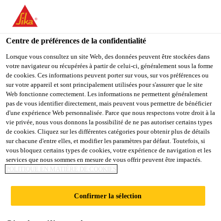
You are accessing "Sika Schweiz AG", it seems you are
accessing it from "États-Unis". We have a dedicated website for
your country.
Centre de préférences de la confidentialité
TO
Lorsque vous consultez un site Web, des données peuvent être stockées dans
STAY ON THE SIKA
SELECT A
votre navigateur ou récupérées à partir de celui-ci, généralement sous la forme
SIKA
SCHWEIZ AG WEBSITE
COUNTRY
de cookies. Ces informations peuvent porter sur vous, sur vos préférences ou
USA
sur votre appareil et sont principalement utilisées pour s'assurer que le site
Web fonctionne correctement. Les informations ne permettent généralement
pas de vous identifier directement, mais peuvent vous permettre de bénéficier
Sika Schweiz AG
d'une expérience Web personnalisée. Parce que nous respectons votre droit à la
vie privée, nous vous donnons la possibilité de ne pas autoriser certains types
de cookies. Cliquez sur les différentes catégories pour obtenir plus de détails
sur chacune d'entre elles, et modifier les paramètres par défaut. Toutefois, si
vous bloquez certains types de cookies, votre expérience de navigation et les
CONCRETE
services que nous sommes en mesure de vous offrir peuvent être impactés.
POLITIQUE EN MATIÈRE DE COOKIES
CONCEPT
Confirmer la sélection