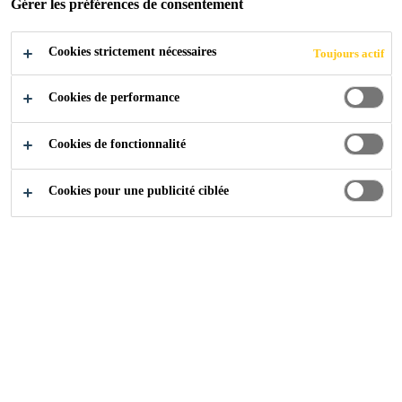
Gérer les préférences de consentement
Avec couche de protection pour empêcher un
gonflage prématuré
Cookies strictement nécessaires
Toujours actif
Haut rendement économique
Cookies de performance
Cookies de fonctionnalité
Cookies pour une publicité ciblée