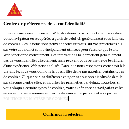
You are accessing "Sika Schweiz AG", it seems you are
accessing it from "États-Unis". We have a dedicated website for
your country.
Centre de préférences de la confidentialité
Construction
...
SikaSwell® P Profiles
TO
Lorsque vous consultez un site Web, des données peuvent être stockées dans
STAY ON THE SIKA
SELECT A
votre navigateur ou récupérées à partir de celui-ci, généralement sous la forme
SIKA
SCHWEIZ AG WEBSITE
COUNTRY
de cookies. Ces informations peuvent porter sur vous, sur vos préférences ou
USA
sur votre appareil et sont principalement utilisées pour s'assurer que le site
Web fonctionne correctement. Les informations ne permettent généralement
pas de vous identifier directement, mais peuvent vous permettre de bénéficier
SikaSwell® P
Sika Schweiz AG
d'une expérience Web personnalisée. Parce que nous respectons votre droit à la
vie privée, nous vous donnons la possibilité de ne pas autoriser certains types
de cookies. Cliquez sur les différentes catégories pour obtenir plus de détails
Profiles
sur chacune d'entre elles, et modifier les paramètres par défaut. Toutefois, si
vous bloquez certains types de cookies, votre expérience de navigation et les
services que nous sommes en mesure de vous offrir peuvent être impactés.
Profilés en caoutchouc hydroexpansif. Pour
POLITIQUE EN MATIÈRE DE COOKIES
l’étanchement de joints de reprise.
Confirmer la sélection
Mise en oeuvre simple