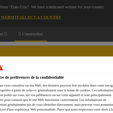
 from "États-Unis". We have a dedicated website for your country.
G WEBSITE
SELECT A COUNTRY
es
Construction
re de préférences de la confidentialité
Objets de référence
Sika Apps
Interlocuteur
ue vous consultez un site Web, des données peuvent être stockées dans votre navig
cupérées à partir de celui-ci, généralement sous la forme de cookies. Ces informatio
nt porter sur vous, sur vos préférences ou sur votre appareil et sont principalement
sées pour s'assurer que le site Web fonctionne correctement. Les informations ne
ité du béton
Produits d‘injection
SikaFuko® Swell-1
ttent généralement pas de vous identifier directement, mais peuvent vous permettr
icier d'une expérience Web personnalisée. Parce que nous respectons votre droit à la