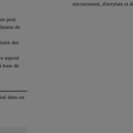
microciment, d'acrylate et 
on peut
 chemin de
diaire des
re injecté
 à base de
iné dans un