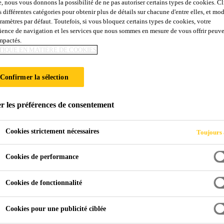
e, nous vous donnons la possibilité de ne pas autoriser certains types de cookies. C
ll-1
s différentes catégories pour obtenir plus de détails sur chacune d'entre elles, et mod
aramètres par défaut. Toutefois, si vous bloquez certains types de cookies, votre
ience de navigation et les services que nous sommes en mesure de vous offrir peuv
impactés.
able plusieurs fois, pour l'étanchéité des joints d
TIQUE EN MATIÈRE DE COOKIES
tiple, pour l'étanchéité des joints de construction et de racc
Confirmer la sélection
r les préférences de consentement
ures avec des matériaux d'injection Sika® appropriés, p.ex. PU
Cookies strictement nécessaires
Toujours 
Cookies de performance
stinctes:
eau.
Cookies de fonctionnalité
e).
Cookies pour une publicité ciblée