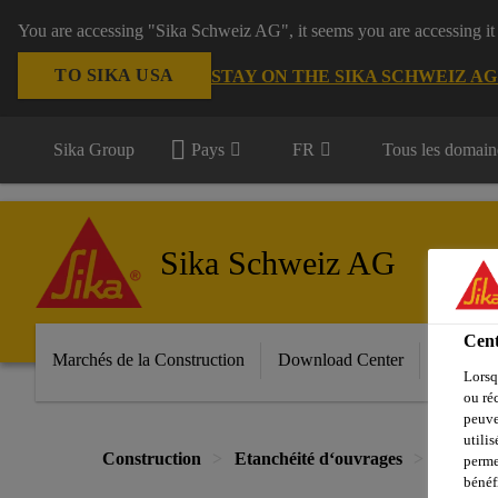
You are accessing "Sika Schweiz AG", it seems you are accessing it
TO SIKA USA
STAY ON THE SIKA SCHWEIZ A
Sika Group
Pays
FR
Tous les domain
Sika Schweiz AG
Cent
Marchés de la Construction
Download Center
Services
Lorsq
ou ré
peuve
utili
Construction
Etanchéité d‘ouvrages
Étanché
perme
bénéf