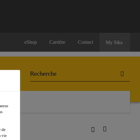
eShop
Carrière
Contact
My Sika
ateur
ns
e de
 vie