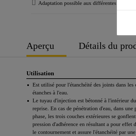
Adaptation possible aux différentes formes d
Aperçu
Détails du pro
Utilisation
Est utilisé pour l'étanchéité des joints dans les
étanches à l'eau.
Le tuyau d'injection est bétonné à l'intérieur du
reprise. En cas de pénétration d'eau, dans une
phase, les trois couches extérieures se gonflent
pression d'adhérence en résultant a pour effet 
le contournement et assure l'étanchéité par une