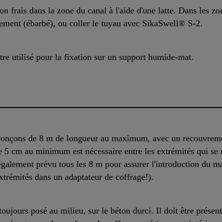
n frais dans la zone du canal à l'aide d'une latte. Dans les zon
uement (ébarbé), ou coller le tuyau avec SikaSwell® S-2.
e utilisé pour la fixation sur un support humide-mat.
tronçons de 8 m de longueur au maximum, avec un recouvrem
e 5 cm au minimum est nécessaire entre les extrémités qui se 
alement prévu tous les 8 m pour assurer l'introduction du mat
extrémités dans un adaptateur de coffrage!).
ujours posé au milieu, sur le béton durci. Il doit être prése