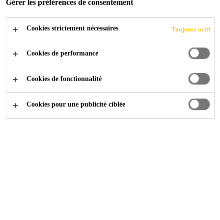
Gérer les préférences de consentement
Facile à installer
Cookies strictement nécessaires
Toujours actif
La quantité contenue dans l'emballage correspond
Cookies de performance
à la longueur de la bande de joint.
Cookies de fonctionnalité
Cookies pour une publicité ciblée