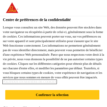
You are accessing "Sika Schweiz AG", it seems you are
accessing it from "États-Unis". We have a dedicated website for
your country.
Centre de préférences de la confidentialité
Construction
...
Sika Waterbar® FB Bracket
TO
Lorsque vous consultez un site Web, des données peuvent être stockées dans
STAY ON THE SIKA
SELECT A
votre navigateur ou récupérées à partir de celui-ci, généralement sous la forme
SIKA
SCHWEIZ AG WEBSITE
COUNTRY
de cookies. Ces informations peuvent porter sur vous, sur vos préférences ou
USA
sur votre appareil et sont principalement utilisées pour s'assurer que le site
Web fonctionne correctement. Les informations ne permettent généralement
pas de vous identifier directement, mais peuvent vous permettre de bénéficier
Sika Waterbar® FB
Sika Schweiz AG
d'une expérience Web personnalisée. Parce que nous respectons votre droit à la
vie privée, nous vous donnons la possibilité de ne pas autoriser certains types
de cookies. Cliquez sur les différentes catégories pour obtenir plus de détails
Bracket
sur chacune d'entre elles, et modifier les paramètres par défaut. Toutefois, si
vous bloquez certains types de cookies, votre expérience de navigation et les
services que nous sommes en mesure de vous offrir peuvent être impactés.
Etrier de fixation pour Sika Waterbar®
POLITIQUE EN MATIÈRE DE COOKIES
FB-125
Confirmer la sélection
Etrier de fixation métallique pour Sika Waterbar®
FB-125.