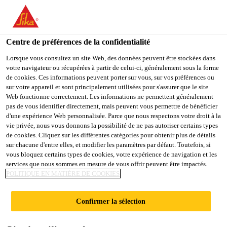
You are accessing "Sika Schweiz AG", it seems you are
accessing it from "États-Unis". We have a dedicated website for
your country.
Centre de préférences de la confidentialité
Construction
...
Sika Waterbar® DF AT
TO
Lorsque vous consultez un site Web, des données peuvent être stockées dans
STAY ON THE SIKA
SELECT A
votre navigateur ou récupérées à partir de celui-ci, généralement sous la forme
SIKA
SCHWEIZ AG WEBSITE
COUNTRY
de cookies. Ces informations peuvent porter sur vous, sur vos préférences ou
USA
sur votre appareil et sont principalement utilisées pour s'assurer que le site
Web fonctionne correctement. Les informations ne permettent généralement
pas de vous identifier directement, mais peuvent vous permettre de bénéficier
Sika Waterbar®
Sika Schweiz AG
d'une expérience Web personnalisée. Parce que nous respectons votre droit à la
vie privée, nous vous donnons la possibilité de ne pas autoriser certains types
de cookies. Cliquez sur les différentes catégories pour obtenir plus de détails
DF AT
sur chacune d'entre elles, et modifier les paramètres par défaut. Toutefois, si
vous bloquez certains types de cookies, votre expérience de navigation et les
services que nous sommes en mesure de vous offrir peuvent être impactés.
Bandes pour joints de dilatation externes
POLITIQUE EN MATIÈRE DE COOKIES
Bande pour joints (PVC-P) externe pour
Confirmer la sélection
l'étanchement de joints de dilatation dans les
constructions en béton étanches à l'eau.