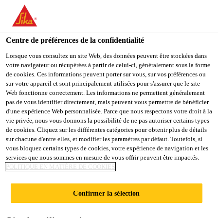
You are accessing "Sika Schweiz AG", it seems you are
accessing it from "États-Unis". We have a dedicated website for
your country.
Centre de préférences de la confidentialité
Construction
...
SikaMembran® Outdoor plus
TO
Lorsque vous consultez un site Web, des données peuvent être stockées dans
STAY ON THE SIKA
SELECT A
votre navigateur ou récupérées à partir de celui-ci, généralement sous la forme
SIKA
SCHWEIZ AG WEBSITE
COUNTRY
de cookies. Ces informations peuvent porter sur vous, sur vos préférences ou
USA
sur votre appareil et sont principalement utilisées pour s'assurer que le site
Web fonctionne correctement. Les informations ne permettent généralement
pas de vous identifier directement, mais peuvent vous permettre de bénéficier
SikaMembran®
Sika Schweiz AG
d'une expérience Web personnalisée. Parce que nous respectons votre droit à la
vie privée, nous vous donnons la possibilité de ne pas autoriser certains types
de cookies. Cliquez sur les différentes catégories pour obtenir plus de détails
Outdoor plus
sur chacune d'entre elles, et modifier les paramètres par défaut. Toutefois, si
vous bloquez certains types de cookies, votre expérience de navigation et les
services que nous sommes en mesure de vous offrir peuvent être impactés.
Membrane EPDM pour l'étanchéité
POLITIQUE EN MATIÈRE DE COOKIES
extérieure des façades - Haute perméabilité
à la vapeur d'eau
Confirmer la sélection
SikaMembran® Outdoor plus est une membrane