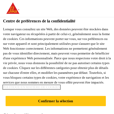
You are accessing "Sika Schweiz AG", it seems you are
accessing it from "États-Unis". We have a dedicated website for
your country.
Centre de préférences de la confidentialité
Construction
...
Sikasil® WS-605 S
TO
Lorsque vous consultez un site Web, des données peuvent être stockées dans
STAY ON THE SIKA
SELECT A
votre navigateur ou récupérées à partir de celui-ci, généralement sous la forme
SIKA
SCHWEIZ AG WEBSITE
COUNTRY
de cookies. Ces informations peuvent porter sur vous, sur vos préférences ou
USA
sur votre appareil et sont principalement utilisées pour s'assurer que le site
Web fonctionne correctement. Les informations ne permettent généralement
pas de vous identifier directement, mais peuvent vous permettre de bénéficier
Sikasil® WS-605 S
Sika Schweiz AG
d'une expérience Web personnalisée. Parce que nous respectons votre droit à la
vie privée, nous vous donnons la possibilité de ne pas autoriser certains types
de cookies. Cliquez sur les différentes catégories pour obtenir plus de détails
Protection contre les intempéries silicone,
sur chacune d'entre elles, et modifier les paramètres par défaut. Toutefois, si
vous bloquez certains types de cookies, votre expérience de navigation et les
haute performance, ne forme pas de stries,
services que nous sommes en mesure de vous offrir peuvent être impactés.
marquage CE
POLITIQUE EN MATIÈRE DE COOKIES
Sikasil® WS-605 S est un mastic silicone durable, à
Confirmer la sélection
polymérisation neutre, possédant une grande capacité
d'accommodation des mouvements et une excellente