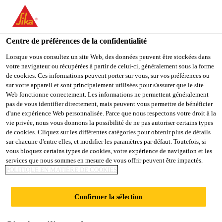
You are accessing "Sika Schweiz AG", it seems you are
accessing it from "États-Unis". We have a dedicated website for
your country.
Centre de préférences de la confidentialité
Construction
...
Sikasil® SG-500
TO
Lorsque vous consultez un site Web, des données peuvent être stockées dans
STAY ON THE SIKA
SELECT A
votre navigateur ou récupérées à partir de celui-ci, généralement sous la forme
SIKA
SCHWEIZ AG WEBSITE
COUNTRY
de cookies. Ces informations peuvent porter sur vous, sur vos préférences ou
USA
sur votre appareil et sont principalement utilisées pour s'assurer que le site
Web fonctionne correctement. Les informations ne permettent généralement
pas de vous identifier directement, mais peuvent vous permettre de bénéficier
Sikasil® SG-500
Sika Schweiz AG
d'une expérience Web personnalisée. Parce que nous respectons votre droit à la
vie privée, nous vous donnons la possibilité de ne pas autoriser certains types
de cookies. Cliquez sur les différentes catégories pour obtenir plus de détails
Colle silicone bicomposant hautes
sur chacune d'entre elles, et modifier les paramètres par défaut. Toutefois, si
vous bloquez certains types de cookies, votre expérience de navigation et les
performances pour le vitrage structurel
services que nous sommes en mesure de vous offrir peuvent être impactés.
POLITIQUE EN MATIÈRE DE COOKIES
Sikasil® SG-500 est une colle silicone structurelle
bicomposante, à haut module, à durcissement neutre.
Confirmer la sélection
Sikasil® SG-500 est principalement utilisée pour les
applications de vitrage structurel.