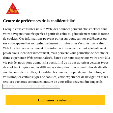
You are accessing "Sika Schweiz AG", it seems you are
accessing it from "États-Unis". We have a dedicated website for
your country.
Centre de préférences de la confidentialité
TO
Lorsque vous consultez un site Web, des données peuvent être stockées dans
STAY ON THE SIKA
SELECT A
votre navigateur ou récupérées à partir de celui-ci, généralement sous la forme
SIKA
SCHWEIZ AG WEBSITE
COUNTRY
de cookies. Ces informations peuvent porter sur vous, sur vos préférences ou
USA
sur votre appareil et sont principalement utilisées pour s'assurer que le site
Web fonctionne correctement. Les informations ne permettent généralement
pas de vous identifier directement, mais peuvent vous permettre de bénéficier
Sika Schweiz AG
d'une expérience Web personnalisée. Parce que nous respectons votre droit à la
vie privée, nous vous donnons la possibilité de ne pas autoriser certains types
de cookies. Cliquez sur les différentes catégories pour obtenir plus de détails
sur chacune d'entre elles, et modifier les paramètres par défaut. Toutefois, si
vous bloquez certains types de cookies, votre expérience de navigation et les
ADDITIFS POUR
services que nous sommes en mesure de vous offrir peuvent être impactés.
POLITIQUE EN MATIÈRE DE COOKIES
INJECTIONS À
Confirmer la sélection
BASE DE CIMENT