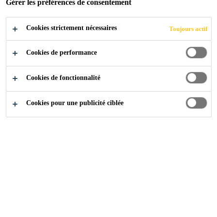
Gérer les préférences de consentement
Cookies strictement nécessaires
Toujours actif
Construction
...
Additifs pour injections à base de cime
Cookies de performance
Cookies de fonctionnalité
Cookies pour une publicité ciblée
Sikament®-212 A
Superplastifiant (FM)
SikaPlast®-417