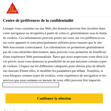
You are accessing "Sika Schweiz AG", it seems you are
accessing it from "États-Unis". We have a dedicated website for
your country.
Centre de préférences de la confidentialité
TO
Lorsque vous consultez un site Web, des données peuvent être stockées dans
STAY ON THE SIKA
SELECT A
votre navigateur ou récupérées à partir de celui-ci, généralement sous la forme
SIKA
SCHWEIZ AG WEBSITE
COUNTRY
de cookies. Ces informations peuvent porter sur vous, sur vos préférences ou
USA
sur votre appareil et sont principalement utilisées pour s'assurer que le site
Web fonctionne correctement. Les informations ne permettent généralement
pas de vous identifier directement, mais peuvent vous permettre de bénéficier
Sika Schweiz AG
d'une expérience Web personnalisée. Parce que nous respectons votre droit à la
vie privée, nous vous donnons la possibilité de ne pas autoriser certains types
de cookies. Cliquez sur les différentes catégories pour obtenir plus de détails
sur chacune d'entre elles, et modifier les paramètres par défaut. Toutefois, si
vous bloquez certains types de cookies, votre expérience de navigation et les
MEMBRANES DE
services que nous sommes en mesure de vous offrir peuvent être impactés.
POLITIQUE EN MATIÈRE DE COOKIES
PROTECTION WP
Confirmer la sélection