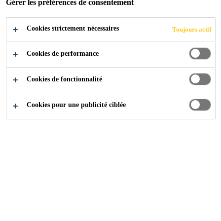
Gérer les préférences de consentement
Cookies strictement nécessaires
Toujours actif
Construction
...
Adjuvants pour béton
Cookies de performance
Cookies de fonctionnalité
Cookies pour une publicité ciblée
SikaFume® HR/TU
Additif pour béton à base de fumée de silice