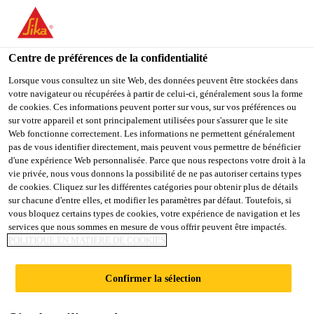
You are accessing "Sika Schweiz AG", it seems you are
accessing it from "États-Unis". We have a dedicated website for
your country.
Centre de préférences de la confidentialité
TO
Lorsque vous consultez un site Web, des données peuvent être stockées dans
STAY ON THE SIKA
SELECT A
votre navigateur ou récupérées à partir de celui-ci, généralement sous la forme
SIKA
SCHWEIZ AG WEBSITE
COUNTRY
de cookies. Ces informations peuvent porter sur vous, sur vos préférences ou
USA
sur votre appareil et sont principalement utilisées pour s'assurer que le site
Web fonctionne correctement. Les informations ne permettent généralement
pas de vous identifier directement, mais peuvent vous permettre de bénéficier
Sika Schweiz AG
d'une expérience Web personnalisée. Parce que nous respectons votre droit à la
vie privée, nous vous donnons la possibilité de ne pas autoriser certains types
de cookies. Cliquez sur les différentes catégories pour obtenir plus de détails
sur chacune d'entre elles, et modifier les paramètres par défaut. Toutefois, si
vous bloquez certains types de cookies, votre expérience de navigation et les
ADJUVANTS POUR
services que nous sommes en mesure de vous offrir peuvent être impactés.
POLITIQUE EN MATIÈRE DE COOKIES
BÉTON
Confirmer la sélection