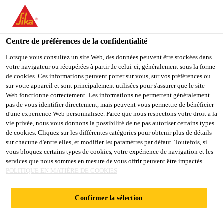
You are accessing "Sika Schweiz AG", it seems you are
accessing it from "États-Unis". We have a dedicated website for
your country.
Centre de préférences de la confidentialité
TO
Lorsque vous consultez un site Web, des données peuvent être stockées dans
STAY ON THE SIKA
SELECT A
votre navigateur ou récupérées à partir de celui-ci, généralement sous la forme
SIKA
SCHWEIZ AG WEBSITE
COUNTRY
de cookies. Ces informations peuvent porter sur vous, sur vos préférences ou
USA
sur votre appareil et sont principalement utilisées pour s'assurer que le site
Web fonctionne correctement. Les informations ne permettent généralement
pas de vous identifier directement, mais peuvent vous permettre de bénéficier
Sika Schweiz AG
d'une expérience Web personnalisée. Parce que nous respectons votre droit à la
vie privée, nous vous donnons la possibilité de ne pas autoriser certains types
de cookies. Cliquez sur les différentes catégories pour obtenir plus de détails
sur chacune d'entre elles, et modifier les paramètres par défaut. Toutefois, si
vous bloquez certains types de cookies, votre expérience de navigation et les
PRIMER /
services que nous sommes en mesure de vous offrir peuvent être impactés.
POLITIQUE EN MATIÈRE DE COOKIES
ACTIVATEUR
Confirmer la sélection