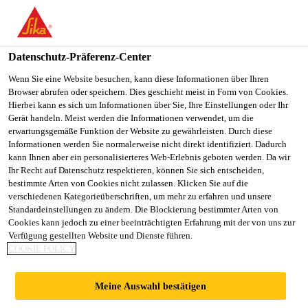
You are accessing "Sika Schweiz AG", it seems you are
accessing it from "Vereinigte Staaten". We have a dedicated
website for your country.
Datenschutz-Präferenz-Center
TO
Wenn Sie eine Website besuchen, kann diese Informationen über Ihren
STAY ON THE SIKA
SELECT A
Browser abrufen oder speichern. Dies geschieht meist in Form von Cookies.
SIKA
SCHWEIZ AG WEBSITE
COUNTRY
Hierbei kann es sich um Informationen über Sie, Ihre Einstellungen oder Ihr
USA
Gerät handeln. Meist werden die Informationen verwendet, um die
erwartungsgemäße Funktion der Website zu gewährleisten. Durch diese
Informationen werden Sie normalerweise nicht direkt identifiziert. Dadurch
Sika Schweiz AG
kann Ihnen aber ein personalisierteres Web-Erlebnis geboten werden. Da wir
Ihr Recht auf Datenschutz respektieren, können Sie sich entscheiden,
bestimmte Arten von Cookies nicht zulassen. Klicken Sie auf die
verschiedenen Kategorieüberschriften, um mehr zu erfahren und unsere
Standardeinstellungen zu ändern. Die Blockierung bestimmter Arten von
HAFTGRUND FÜR
Cookies kann jedoch zu einer beeinträchtigten Erfahrung mit der von uns zur
Verfügung gestellten Website und Dienste führen.
COOKIE POLICY
BITUMENSCHICHT
Meine Auswahl bestätigen
EN