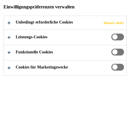
Einwilligungspräferenzen verwalten
Unbedingt erforderliche Cookies
Immer aktiv
Construction
...
Haftgrund für Bitumenschichten
Leistungs-Cookies
Funktionelle Cookies
Bituminöse Grundierungen / Voranstriche
Cookies für Marketingzwecke
/ Bundessiegel
SikaShield® Titanol S
Schnelltrocknende Bitumenbeschichtung als Grundierung