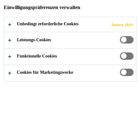
instabile Untergründe im Innen- und Aussenbereich.
Einwilligungspräferenzen verwalten
Einfache Anwendung
Unbedingt erforderliche Cookies
Immer aktiv
Dampfdruckausgleichend
Leistungs-Cookies
Universell einsetzbar
Funktionelle Cookies
Cookies für Marketingzwecke