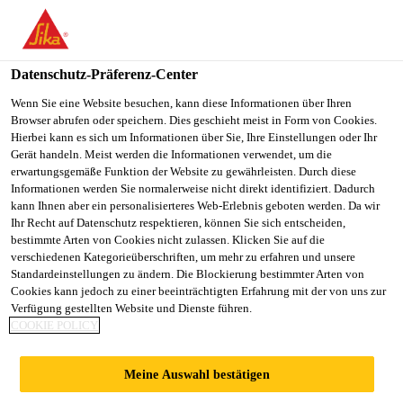
You are accessing "Sika Schweiz AG", it seems you are
accessing it from "Vereinigte Staaten". We have a dedicated
website for your country.
Datenschutz-Präferenz-Center
Construction
...
SikaBond®-801 Grid DC
TO
Wenn Sie eine Website besuchen, kann diese Informationen über Ihren
STAY ON THE SIKA
SELECT A
Browser abrufen oder speichern. Dies geschieht meist in Form von Cookies.
SIKA
SCHWEIZ AG WEBSITE
COUNTRY
Hierbei kann es sich um Informationen über Sie, Ihre Einstellungen oder Ihr
USA
Gerät handeln. Meist werden die Informationen verwendet, um die
erwartungsgemäße Funktion der Website zu gewährleisten. Durch diese
Informationen werden Sie normalerweise nicht direkt identifiziert. Dadurch
SikaBond®-801
Sika Schweiz AG
kann Ihnen aber ein personalisierteres Web-Erlebnis geboten werden. Da wir
Ihr Recht auf Datenschutz respektieren, können Sie sich entscheiden,
bestimmte Arten von Cookies nicht zulassen. Klicken Sie auf die
Grid DC
verschiedenen Kategorieüberschriften, um mehr zu erfahren und unsere
Standardeinstellungen zu ändern. Die Blockierung bestimmter Arten von
Cookies kann jedoch zu einer beeinträchtigten Erfahrung mit der von uns zur
Entkopplungsgewebe für mechanisch hoch
Verfügung gestellten Website und Dienste führen.
COOKIE POLICY
belastete Beläge
Dünnes, mehrschichtiges Entkopplungsgewebe für
Meine Auswahl bestätigen
mechanisch hoch belastete Plattenbeläge sowie