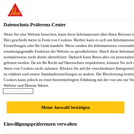
You are accessing "Sika Schweiz AG", it seems you are accessing it
Staaten". We have a dedicated website for your country.
Datenschutz-Präferenz-Center
TO SIKA
STAY ON THE SIKA SCHWEIZ AG
Construction
...
SikaBond® AT-82 N
USA
WEBSITE
Wenn Sie eine Website besuchen, kann diese Informationen über Ihren Browser a
Dies geschieht meist in Form von Cookies. Hierbei kann es sich um Informationen
Einstellungen oder Ihr Gerät handeln. Meist werden die Informationen verwende
erwartungsgemäße Funktion der Website zu gewährleisten. Durch diese Informat
Sika Schweiz AG
normalerweise nicht direkt identifiziert. Dadurch kann Ihnen aber ein personalis
geboten werden. Da wir Ihr Recht auf Datenschutz respektieren, können Sie sich
SikaBond® AT-82
Arten von Cookies nicht zulassen. Klicken Sie auf die verschiedenen Kategorieü
zu erfahren und unsere Standardeinstellungen zu ändern. Die Blockierung besti
Cookies kann jedoch zu einer beeinträchtigten Erfahrung mit der von uns zur Ve
N
Website und Dienste führen.
COOKIE POLICY
Elastischer Parkettklebstoff
Meine Auswahl bestätigen
1-komponentiger, wasser- und lösemittelfreier,
elastischer Klebstoff auf Basis von silanterminiertem
Einwilligungspräferenzen verwalten
Polymer.