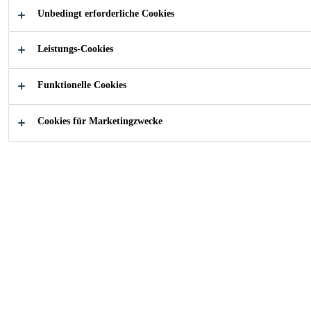
Unbedingt erforderliche Cookies
Elastischer Klebstoff gemäss ISO 17178
Leistungs-Cookies
Schnelle Festigkeitsentwicklung
Funktionelle Cookies
Hohe Scherfestigkeiten
Cookies für Marketingzwecke
Auf vielen Untergründen ohne Grundierung
einsetzbar
Für Mehrschichtparkett nach DIN EN 14389
geeignet