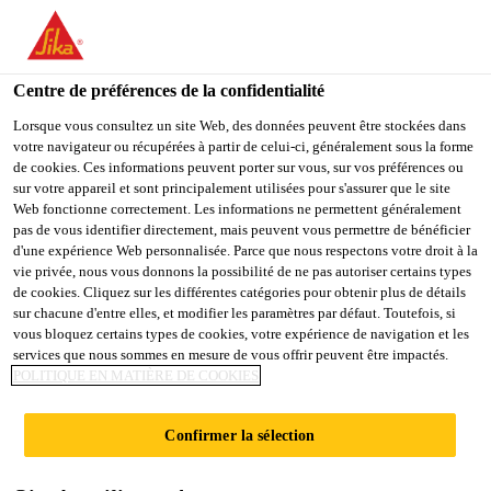
You are accessing "Sika Schweiz AG", it seems you are
accessing it from "États-Unis". We have a dedicated website for
your country.
Centre de préférences de la confidentialité
TO
Lorsque vous consultez un site Web, des données peuvent être stockées dans
STAY ON THE SIKA
SELECT A
votre navigateur ou récupérées à partir de celui-ci, généralement sous la forme
SIKA
SCHWEIZ AG WEBSITE
COUNTRY
de cookies. Ces informations peuvent porter sur vous, sur vos préférences ou
USA
sur votre appareil et sont principalement utilisées pour s'assurer que le site
Web fonctionne correctement. Les informations ne permettent généralement
pas de vous identifier directement, mais peuvent vous permettre de bénéficier
Sika Schweiz AG
d'une expérience Web personnalisée. Parce que nous respectons votre droit à la
vie privée, nous vous donnons la possibilité de ne pas autoriser certains types
de cookies. Cliquez sur les différentes catégories pour obtenir plus de détails
sur chacune d'entre elles, et modifier les paramètres par défaut. Toutefois, si
vous bloquez certains types de cookies, votre expérience de navigation et les
COLLECTION DE
services que nous sommes en mesure de vous offrir peuvent être impactés.
POLITIQUE EN MATIÈRE DE COOKIES
DOCUMENTS
Confirmer la sélection