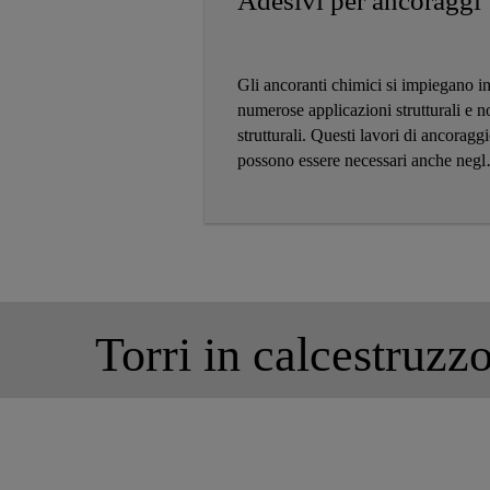
Adesivi per ancoraggi
Gli ancoranti chimici si impiegano i
numerose applicazioni strutturali e n
strutturali. Questi lavori di ancoragg
possono essere necessari anche negli
impianti eolici in calcestruzzo per
fissare elementi ausiliari nella turbina
Sika dispone di un'ampia gamma di
adesivi chimici per ancoraggi che,
combinati con il software di calcolo,
soddisfano tutte le esigenze del setto
dell’energia eolica.
Torri in calcestruzzo