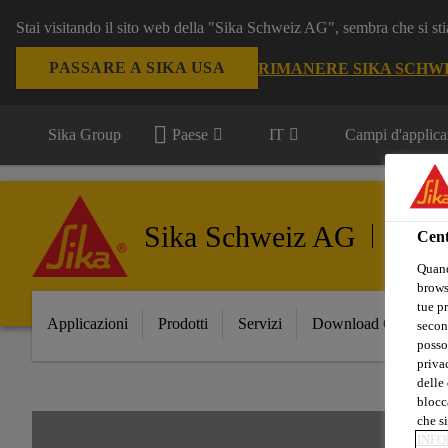
Stai visitando il sito web della "Sika Schweiz AG", sembra che si sti
PASSARE A SIKA USA
RIMANERE SIKA SCHW
Sika Group
Paese
IT
Campi d'applica
Sika Schweiz AG
Energie
Cent
Quand
browse
tue pr
Applicazioni
Prodotti
Servizi
Download Center
secon
posso
privac
delle 
blocca
che si
INFO