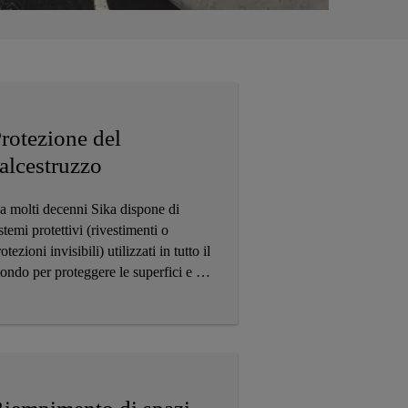
rotezione del
alcestruzzo
a molti decenni Sika dispone di
stemi protettivi (rivestimenti o
otezioni invisibili) utilizzati in tutto il
ondo per proteggere le superfici e le
rutture in calcestruzzo. Essi
cludono la protezione di tutti i generi
 edifici e strutture in diversi ambienti
differenti condizioni climatiche.