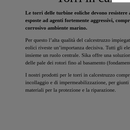
Le torri delle turbine eoliche devono resistere a
esposte ad agenti fortemente aggressivi, compre
corrosivo ambiente marino.
Per questo l’alta qualità del calcestruzzo impiegat
eolici riveste un’importanza decisiva. Tutti gli el
insieme un ruolo centrale. Sika offre una soluzio
delle pale dei rotori fino al basamento (fondamen
I nostri prodotti per le torri in calcestruzzo com
incollaggio e di impermeabilizzazione, per giunti 
materiali per la protezione e la riparazione.