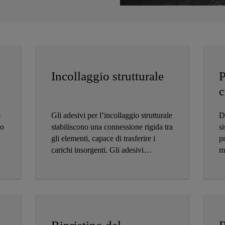
Incollaggio strutturale
P
c
o
Gli adesivi per l’incollaggio strutturale
D
do
stabiliscono una connessione rigida tra
si
gli elementi, capace di trasferire i
pr
carichi insorgenti. Gli adesivi
m
Sikadur® a base di resina epossidica
st
si impiegano già da decenni in modo
in
effettivo per incollare elementi finiti in
di
calcestruzzo e per garantire una
e 
sigillatura impermeabile all’acqua.