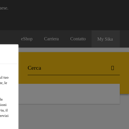
aese.
eShop
Carriera
Contatto
My Sika
ul tuo
e, le
la
zioni
ia, il
ervizi