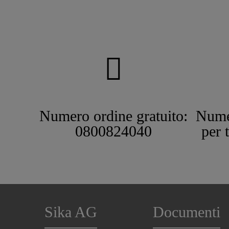
Numero ordine gratuito:
Nume
0800824040
per 
Sika AG
Documenti