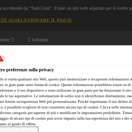
a accedendo da "Stati Uniti". Esiste un sito web separato per il vostro p
EIZ AG
SELEZIONARE IL PAESE
zione
Industria
 Rinnovabili
ro preferenze sulla privacy
o si visita qualsiasi sito Web, questo può memorizzare o recuperare informazioni s
r, in gran parte sotto forma di cookie. Queste informazioni potrebbero essere su di t
eferenze o il tuo dispositivo e sono utilizzate in gran parte per far funzionare il sito
Chi siamo
do le tue aspettative. Le informazioni di solito non ti identificano direttamente, ma
no fornire un'esperienza Web più personalizzata. Poiché rispettiamo il tuo diritto al
y, è possibile scegliere di non consentire alcuni tipi di cookie. Clicca sulle intesta
diverse categorie per saperne di più e modificare le impostazioni predefinite. Tuttav
ggio di alcuni tipi di cookie può avere impatto sulla tua esperienza del sito e dei s
amo in grado di offrire.
RMATIVA SUI COOKIE