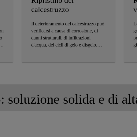
Ripristino del
R
calcestruzzo
v
n
Il deterioramento del calcestruzzo può
Le
on
verificarsi a causa di corrosione, di
g
io
danni strutturali, di infiltrazioni
pr
d'acqua, dei cicli di gelo e disgelo,
g
dell‘attività sismica, degli aggregati
e
.
reattivi, ecc. Sika dispone di vari
gr
prodotti e sistemi per il rispristino delle
i
costruzioni in calcestruzzo.
sp
e
re
S
: soluzione solida e di alt