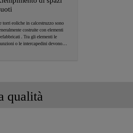
iempimento di spazi
uoti
 torri eoliche in calcestruzzo sono
eneralmente costruite con elementi
efabbricati . Tra gli elementi le
iunzioni o le intercapedini devono
ssere riempite con un prodotto in
ado di trasferire i carichi. Per questo
mpiego Sika ha sviluppato una
ecifica serie di prodotti di provata
fficacia nell’ambito della gamma
ikaGrout®.
a qualità