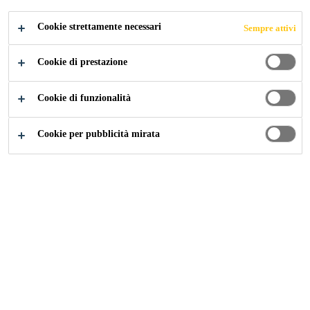
Cookie strettamente necessari
Sempre attivi
Industry
...
Riempimento di spazi vuoti
Cookie di prestazione
Cookie di funzionalità
Le torri eoliche in calcestruzzo sono
Cookie per pubblicità mirata
generalmente costruite con elementi
prefabbricati . Tra gli elementi le giunzioni o
le intercapedini devono essere riempite con
un prodotto in grado di trasferire i carichi.
Per questo impiego Sika ha sviluppato una
specifica serie di prodotti di provata efficacia
nell’ambito della gamma SikaGrout®.