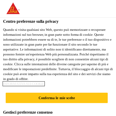
Stai visitando il sito web della "Sika Schweiz AG", sembra che si
stia accedendo da "Stati Uniti". Esiste un sito web separato per il
vostro paese.
Centro preferenze sulla privacy
PASSARE A
RIMANERE SIKA
SELEZIONARE
Quando si visita qualsiasi sito Web, questo può memorizzare o recuperare
informazioni sul tuo browser, in gran parte sotto forma di cookie. Queste
SIKA USA
SCHWEIZ AG
IL PAESE
informazioni potrebbero essere su di te, le tue preferenze o il tuo dispositivo e
sono utilizzate in gran parte per far funzionare il sito secondo le tue
aspettative. Le informazioni di solito non ti identificano direttamente, ma
Sika Schweiz AG
possono fornire un'esperienza Web più personalizzata. Poiché rispettiamo il
tuo diritto alla privacy, è possibile scegliere di non consentire alcuni tipi di
cookie. Clicca sulle intestazioni delle diverse categorie per saperne di più e
modificare le impostazioni predefinite. Tuttavia, il bloccaggio di alcuni tipi di
cookie può avere impatto sulla tua esperienza del sito e dei servizi che siamo
RIEMPIMENTO DI
in grado di offrire.
INFORMATIVA SUI COOKIE
SPAZI VUOTI
Conferma le mie scelte
Gestisci preferenze consenso