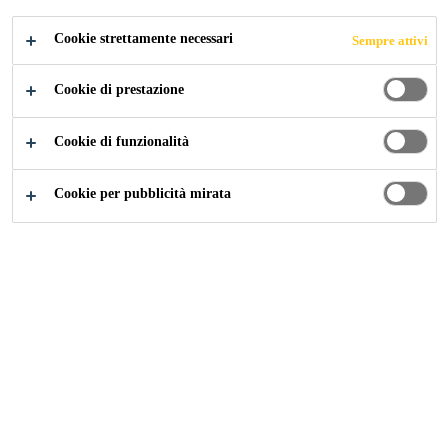
Cookie strettamente necessari
Sempre attivi
Industry
...
Adesivi per ancoraggi
Cookie di prestazione
Cookie di funzionalità
Gli ancoranti chimici si impiegano in
Cookie per pubblicità mirata
numerose applicazioni strutturali e non
strutturali. Questi lavori di ancoraggio
possono essere necessari anche negli impianti
eolici in calcestruzzo per fissare elementi
ausiliari nella turbina. Sika dispone di
un'ampia gamma di adesivi chimici per
ancoraggi che, combinati con il software di
calcolo, soddisfano tutte le esigenze del