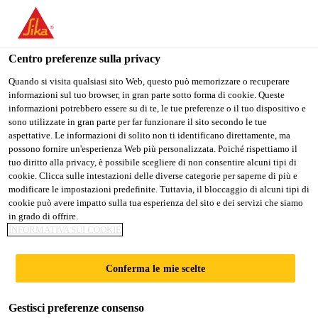
Stai visitando il sito web della "Sika Schweiz AG", sembra che si
stia accedendo da "Stati Uniti". Esiste un sito web separato per il
vostro paese.
Centro preferenze sulla privacy
PASSARE A
RIMANERE SIKA
SELEZIONARE
Quando si visita qualsiasi sito Web, questo può memorizzare o recuperare
informazioni sul tuo browser, in gran parte sotto forma di cookie. Queste
SIKA USA
SCHWEIZ AG
IL PAESE
informazioni potrebbero essere su di te, le tue preferenze o il tuo dispositivo e
sono utilizzate in gran parte per far funzionare il sito secondo le tue
aspettative. Le informazioni di solito non ti identificano direttamente, ma
Sika Schweiz AG
possono fornire un'esperienza Web più personalizzata. Poiché rispettiamo il
tuo diritto alla privacy, è possibile scegliere di non consentire alcuni tipi di
cookie. Clicca sulle intestazioni delle diverse categorie per saperne di più e
modificare le impostazioni predefinite. Tuttavia, il bloccaggio di alcuni tipi di
cookie può avere impatto sulla tua esperienza del sito e dei servizi che siamo
ADESIVI PER
in grado di offrire.
INFORMATIVA SUI COOKIE
ANCORAGGI
Conferma le mie scelte
Gestisci preferenze consenso