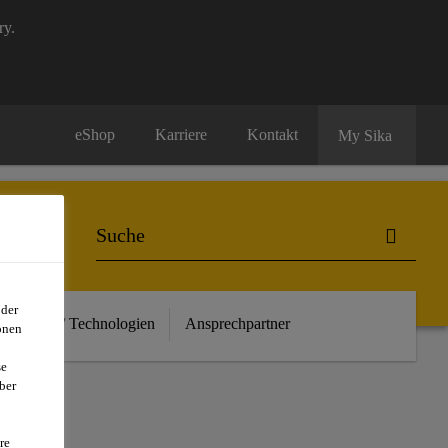
ry.
eShop
Karriere
Kontakt
My Sika
oder
euheiten / Technologien
Ansprechpartner
onen
se
ber
T
re