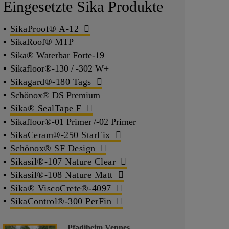
Eingesetzte Sika Produkte
SikaProof® A-12
SikaRoof® MTP
Sika® Waterbar Forte-19
Sikafloor®-130 / -302 W+
Sikagard®-180 Tags
Schönox® DS Premium
Sika® SealTape F
Sikafloor®-01 Primer /-02 Primer
SikaCeram®-250 StarFix
Schönox® SF Design
Sikasil®-107 Nature Clear
Sikasil®-108 Nature Matt
Sika® ViscoCrete®-4097
SikaControl®-300 PerFin
Pfadiheim Vennes,