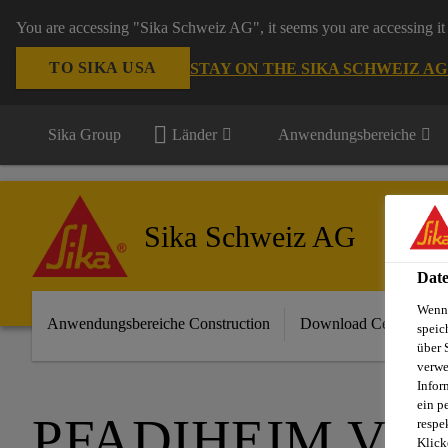
You are accessing "Sika Schweiz AG", it seems you are accessing it 
TO SIKA USA
STAY ON THE SIKA SCHWEIZ A
Sika Group
Länder
Anwendungsbereiche
Sika Schweiz AG
Date
Wenn 
Anwendungsbereiche Construction
Download Center
speic
über 
verwe
Infor
ein p
PFADIHEIM VE
respe
Klick