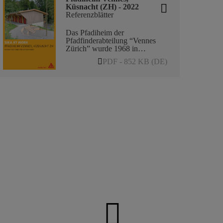
Küsnacht (ZH) - 2022
Referenzblätter
Das Pfadiheim der
Pfadfinderabteilung “Vennes
Zürich” wurde 1968 in
Itschnach am Rande des
PDF - 852 KB (DE)
Küsnachter Tobels erbaut. Seit
seiner Eröffnung wurde es rege
vermietet. Der in die Jahre
gekommene Holzbau erfüllte
die heutigen feuerpolizeilichen
Anforderungen nicht mehr und
wies ausserdem gravierende
Mängel bezüglich Nutzung,
Komfort, Sicherheit und Betrieb
auf. Eine Vermietung ohne
entsprechende Massnahmen
war nicht mehr möglich.