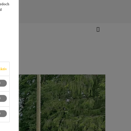
jedoch
d
ktiv