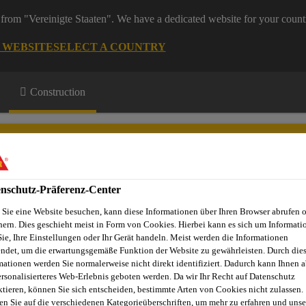
from "Vereinigte Staaten". We have a dedicated website for your count
G WEBSITE
SELECT A COUNTRY
Construction
nschutz-Präferenz-Center
Sie eine Website besuchen, kann diese Informationen über Ihren Browser abrufen 
Projekte
Dienstleistungen
Referenzobjekte
Sika Apps
N
hern. Dies geschieht meist in Form von Cookies. Hierbei kann es sich um Informati
Sie, Ihre Einstellungen oder Ihr Gerät handeln. Meist werden die Informationen
ndet, um die erwartungsgemäße Funktion der Website zu gewährleisten. Durch die
mationen werden Sie normalerweise nicht direkt identifiziert. Dadurch kann Ihnen a
ersonalisierteres Web-Erlebnis geboten werden. Da wir Ihr Recht auf Datenschutz
NNES, KÜSNACH
ktieren, können Sie sich entscheiden, bestimmte Arten von Cookies nicht zulassen.
en Sie auf die verschiedenen Kategorieüberschriften, um mehr zu erfahren und unse