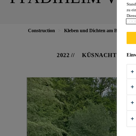
Stand
zu ei
Diens
COOK
Construction
Kleben und Dichten am Bau
Pf
2022
KÜSNACHT
Einw