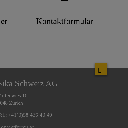
er
Kontaktformular
Sika Schweiz AG
üffenwies 16
048 Zürich
el.:
+41(0)58 436 40 40
ontaktformular