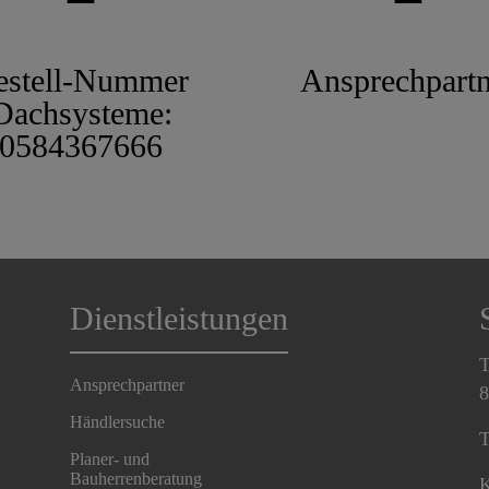
estell-Nummer
Ansprechpartn
Dachsysteme:
0584367666
Dienstleistungen
T
Ansprechpartner
8
Händlersuche
T
Planer- und
Bauherrenberatung
K