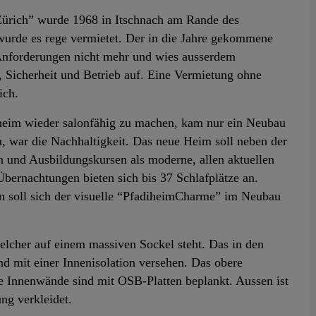
Zürich” wurde 1968 in Itschnach am Rande des
 wurde es rege vermietet. Der in die Jahre gekommene
n Anforderungen nicht mehr und wies ausserdem
 Sicherheit und Betrieb auf. Eine Vermietung ohne
ich.
iheim wieder salonfähig zu machen, kam nur ein Neubau
, war die Nachhaltigkeit. Das neue Heim soll neben der
 und Ausbildungskursen als moderne, allen aktuellen
bernachtungen bieten sich bis 37 Schlafplätze an.
 soll sich der visuelle “PfadiheimCharme” im Neubau
lcher auf einem massiven Sockel steht. Das in den
nd mit einer Innenisolation versehen. Das obere
ie Innenwände sind mit OSB-Platten beplankt. Aussen ist
ng verkleidet.