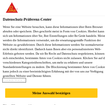
You are accessing "Sika Schweiz AG", it seems you are accessing it
from "Vereinigte Staaten". We have a dedicated website for your
country.
Datenschutz-Präferenz-Center
Construction
...
Sarnafil® T Regenwassereinlauf
TO
Wenn Sie eine Website besuchen, kann diese Informationen über Ihren Browser
STAY ON THE SIKA
SELECT 
abrufen oder speichern. Dies geschieht meist in Form von Cookies. Hierbei kann 
SIKA
SCHWEIZ AG WEBSITE
COUNTR
sich um Informationen über Sie, Ihre Einstellungen oder Ihr Gerät handeln. Meist
USA
werden die Informationen verwendet, um die erwartungsgemäße Funktion der
Website zu gewährleisten. Durch diese Informationen werden Sie normalerweise
nicht direkt identifiziert. Dadurch kann Ihnen aber ein personalisierteres Web-
Sarnafil® T
Sika Schweiz AG
Erlebnis geboten werden. Da wir Ihr Recht auf Datenschutz respektieren, können
sich entscheiden, bestimmte Arten von Cookies nicht zulassen. Klicken Sie auf d
verschiedenen Kategorieüberschriften, um mehr zu erfahren und unsere
Regenwasserablauf
Standardeinstellungen zu ändern. Die Blockierung bestimmter Arten von Cookie
kann jedoch zu einer beeinträchtigten Erfahrung mit der von uns zur Verfügung
gestellten Website und Dienste führen.
Sarnafil® T Regenwassereinlauf
COOKIE POLICY
Der Sarnafil® T Regenwassereinlauf wird aus
Meine Auswahl bestätigen
hochwertigem Polyolefin im Spritzgussverfahren
hergestellt.