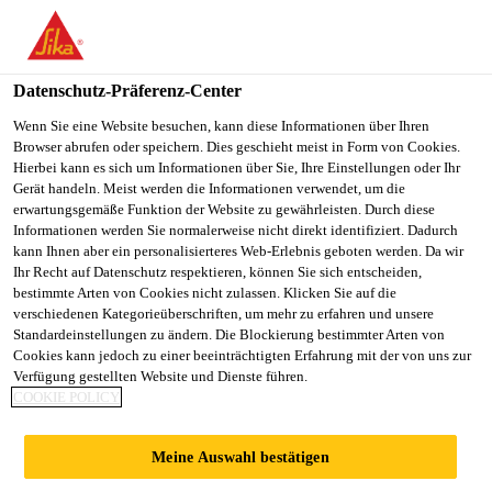
You are accessing "Sika Schweiz AG", it seems you are
accessing it from "Vereinigte Staaten". We have a dedicated
website for your country.
Datenschutz-Präferenz-Center
TO
Wenn Sie eine Website besuchen, kann diese Informationen über Ihren
STAY ON THE SIKA
SELECT A
Browser abrufen oder speichern. Dies geschieht meist in Form von Cookies.
SIKA
SCHWEIZ AG WEBSITE
COUNTRY
Hierbei kann es sich um Informationen über Sie, Ihre Einstellungen oder Ihr
USA
Gerät handeln. Meist werden die Informationen verwendet, um die
erwartungsgemäße Funktion der Website zu gewährleisten. Durch diese
Informationen werden Sie normalerweise nicht direkt identifiziert. Dadurch
Sika Schweiz AG
kann Ihnen aber ein personalisierteres Web-Erlebnis geboten werden. Da wir
Ihr Recht auf Datenschutz respektieren, können Sie sich entscheiden,
bestimmte Arten von Cookies nicht zulassen. Klicken Sie auf die
verschiedenen Kategorieüberschriften, um mehr zu erfahren und unsere
Standardeinstellungen zu ändern. Die Blockierung bestimmter Arten von
FLACHDACH
Cookies kann jedoch zu einer beeinträchtigten Erfahrung mit der von uns zur
Verfügung gestellten Website und Dienste führen.
COOKIE POLICY
VOLLFLÄCHIG
Meine Auswahl bestätigen
GEKLEBT