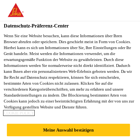
You are accessing "Sika Schweiz AG", it seems you are
accessing it from "Vereinigte Staaten". We have a dedicated
website for your country.
Datenschutz-Präferenz-Center
TO
Wenn Sie eine Website besuchen, kann diese Informationen über Ihren
STAY ON THE SIKA
SELECT A
Browser abrufen oder speichern. Dies geschieht meist in Form von Cookies.
SIKA
SCHWEIZ AG WEBSITE
COUNTRY
Hierbei kann es sich um Informationen über Sie, Ihre Einstellungen oder Ihr
USA
Gerät handeln. Meist werden die Informationen verwendet, um die
erwartungsgemäße Funktion der Website zu gewährleisten. Durch diese
Informationen werden Sie normalerweise nicht direkt identifiziert. Dadurch
Sika Schweiz AG
kann Ihnen aber ein personalisierteres Web-Erlebnis geboten werden. Da wir
Ihr Recht auf Datenschutz respektieren, können Sie sich entscheiden,
bestimmte Arten von Cookies nicht zulassen. Klicken Sie auf die
verschiedenen Kategorieüberschriften, um mehr zu erfahren und unsere
Standardeinstellungen zu ändern. Die Blockierung bestimmter Arten von
FLACHDACH
Cookies kann jedoch zu einer beeinträchtigten Erfahrung mit der von uns zur
Verfügung gestellten Website und Dienste führen.
COOKIE POLICY
BEGEHBAR
Meine Auswahl bestätigen