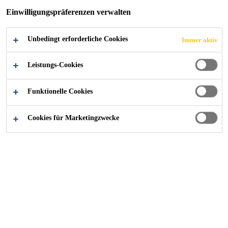
Einwilligungspräferenzen verwalten
Unbedingt erforderliche Cookies
Immer aktiv
Construction
...
Begehbar
Leistungs-Cookies
Funktionelle Cookies
Begehbare Flachdächer ermöglichen eine vielfältige
Nutzung und Gestaltung. Sie erweitern den Wohnraum mit
Cookies für Marketingzwecke
Weitblick. Verschiedene Plattenbeläge oder Holzroste
lassen einen grossen Gestaltungsspielraum offen und
gewährleisten eine individuelle und multifunktionale
Nutzung. Die Abdichtung SikaRoof® AT wird lose
verlegt. Eine Schutzbahn und Blechverkleidungen bei den
Aufbordungen schützen die Abdichtung vor mechanischen
Einwirkungen. Die Abdichtung soll ein Gefälle von
mindestens 1.5% aufweisen. Dadurch wird eine schnelle