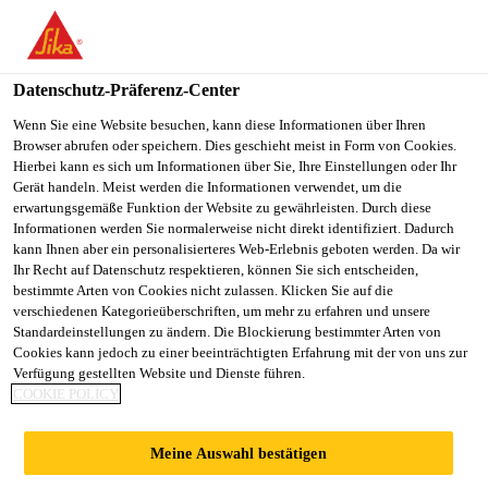
You are accessing "Sika Schweiz AG", it seems you are
accessing it from "Vereinigte Staaten". We have a dedicated
website for your country.
Datenschutz-Präferenz-Center
Construction
...
S-Vap-4000 E SA FR
TO
Wenn Sie eine Website besuchen, kann diese Informationen über Ihren
STAY ON THE SIKA
SELECT A
Browser abrufen oder speichern. Dies geschieht meist in Form von Cookies.
SIKA
SCHWEIZ AG WEBSITE
COUNTRY
Hierbei kann es sich um Informationen über Sie, Ihre Einstellungen oder Ihr
USA
Gerät handeln. Meist werden die Informationen verwendet, um die
erwartungsgemäße Funktion der Website zu gewährleisten. Durch diese
Informationen werden Sie normalerweise nicht direkt identifiziert. Dadurch
S-Vap-4000 E SA
Sika Schweiz AG
kann Ihnen aber ein personalisierteres Web-Erlebnis geboten werden. Da wir
Ihr Recht auf Datenschutz respektieren, können Sie sich entscheiden,
bestimmte Arten von Cookies nicht zulassen. Klicken Sie auf die
FR
verschiedenen Kategorieüberschriften, um mehr zu erfahren und unsere
Standardeinstellungen zu ändern. Die Blockierung bestimmter Arten von
Cookies kann jedoch zu einer beeinträchtigten Erfahrung mit der von uns zur
Selbstklebende Dampfbremse
Verfügung gestellten Website und Dienste führen.
COOKIE POLICY
S-Vap-4000 E SA FR ist eine mehrlagige
selbstklebende Dampfbremse aus einer PE-Folie mit
Meine Auswahl bestätigen
Aluminiumeinlage und einem Heissschmelzkleber