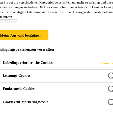
en Sie auf die verschiedenen Kategorieüberschriften, um mehr zu erfahren und unse
0
ardeinstellungen zu ändern. Die Blockierung bestimmter Arten von Cookies kann 
ner beeinträchtigten Erfahrung mit der von uns zur Verfügung gestellten Website un
te führen.
IE POLICY
 PU-Versiegelung
sparente, feuchtigkeitshärtende, UV-beständige Versiegelung a
Meine Auswahl bestätigen
illigungspräferenzen verwalten
Unbedingt erforderliche Cookies
Immer a
Leistungs-Cookies
Funktionelle Cookies
Cookies für Marketingzwecke