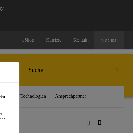
ry.
eShop
Karriere
Kontakt
My Sika
euheiten / Technologien
Ansprechpartner
oder
onen
se
ber