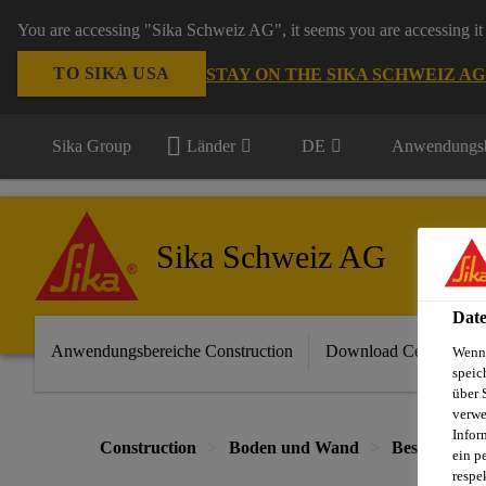
You are accessing "Sika Schweiz AG", it seems you are accessing it 
TO SIKA USA
STAY ON THE SIKA SCHWEIZ A
Sika Group
Länder
DE
Anwendungsb
Sika Schweiz AG
Date
Anwendungsbereiche Construction
Download Center
Wenn 
speic
über 
verwe
Infor
Construction
Boden und Wand
Beschichtun
ein p
respe