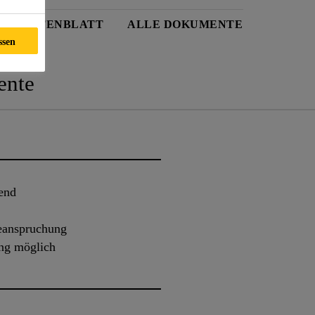
EITSDATENBLATT
ALLE DOKUMENTE
ssen
nte
bend
beanspruchung
ng möglich