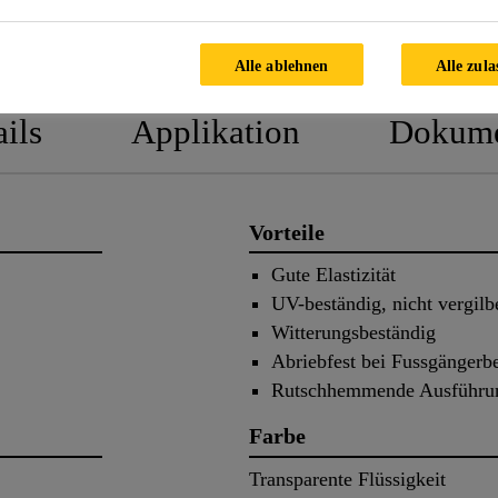
PRODUKTDATENBLATT
SICHERH
Alle ablehnen
Alle zula
ils
Applikation
Dokume
Vorteile
Gute Elastizität
UV-beständig, nicht vergil
Witterungsbeständig
Abriebfest bei Fussgänger
Rutschhemmende Ausführu
Farbe
Transparente Flüssigkeit