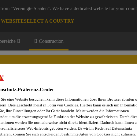
from "Vereinigte Staaten". We have a dedicated website for your count
G WEBSITE
SELECT A COUNTRY
ereiche
Construction
nschutz-Präferenz-Center
Projekte
Dienstleistungen
Referenzobjekte
Sika Apps
N
Sie eine Website besuchen, kann diese Informationen über Ihren Browser abrufen 
hern. Dies geschieht meist in Form von Cookies. Hierbei kann es sich um Informati
Sie, Ihre Einstellungen oder Ihr Gerät handeln. Meist werden die Informationen
ndet, um die erwartungsgemäße Funktion der Website zu gewährleisten. Durch die
mationen werden Sie normalerweise nicht direkt identifiziert. Dadurch kann Ihnen a
gen
Polyurethan / Polyurea / Polyaspartic
Sikafloor®-410
ersonalisierteres Web-Erlebnis geboten werden. Da wir Ihr Recht auf Datenschutz
ktieren, können Sie sich entscheiden, bestimmte Arten von Cookies nicht zulassen.