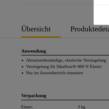
Übersicht
Produktedeta
Anwendung
Abrasionsbeständige, elastische Versiegelung
Versiegelung für Sikafloor®-400 N Elastic
Nur im Aussenbereich einsetzen
Verpackung
Eimer:
3 kg