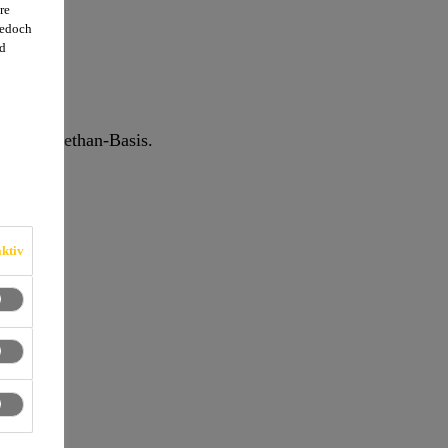
re
jedoch
d
uf Polyurethan-Basis.
ktiv