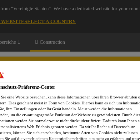
from "Vereinigte Staaten". We have a dedicated website for your count
G WEBSITE
SELECT A COUNTRY
ereiche
Construction
nschutz-Präferenz-Center
Sie eine Website besuchen, kann diese Informationen über Ihren Browser abrufen 
Projekte
Dienstleistungen
Referenzobjekte
Sika Apps
N
hern. Dies geschieht meist in Form von Cookies. Hierbei kann es sich um Informati
Sie, Ihre Einstellungen oder Ihr Gerät handeln. Meist werden die Informationen
ndet, um die erwartungsgemäße Funktion der Website zu gewährleisten. Durch die
mationen werden Sie normalerweise nicht direkt identifiziert. Dadurch kann Ihnen a
ersonalisierteres Web-Erlebnis geboten werden. Da wir Ihr Recht auf Datenschutz
gen
Hybride
Sika® Ucrete® PRG
ktieren, können Sie sich entscheiden, bestimmte Arten von Cookies nicht zulassen.
en Sie auf die verschiedenen Kategorieüberschriften, um mehr zu erfahren und unse