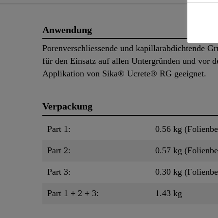
Anwendung
Porenverschliessende und kapillarabdichtende G
für den Einsatz auf allen Untergründen und vor d
Applikation von Sika® Ucrete® RG geeignet.
Verpackung
Part 1:
0.56 kg (Folienbe
Part 2:
0.57 kg (Folienbe
Part 3:
0.30 kg (Folienbe
Part 1 + 2 + 3:
1.43 kg