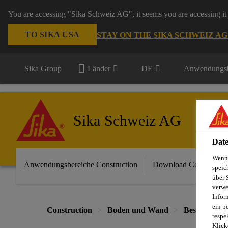
You are accessing "Sika Schweiz AG", it seems you are accessing it 
TO SIKA USA
STAY ON THE SIKA SCHWEIZ A
Sika Group
Länder
DE
Anwendungsb
Sika Schweiz AG
Date
Wenn 
Anwendungsbereiche Construction
Download Center
speic
über 
verwe
Infor
ein p
Construction
Boden und Wand
Beschichtun
respe
Klick