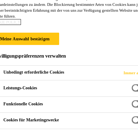
ardeinstellungen zu ändern. Die Blockierung bestimmter Arten von Cookies kann 
® PRG
ner beeinträchtigten Erfahrung mit der von uns zur Verfügung gestellten Website un
te führen.
IE POLICY
dierung für Sika® Ucrete® RG
Meine Auswahl bestätigen
e, thixotrope Grundierung und Porenfüller auf Polyurethanbasi
plikation frisch in frisch mit Sika® Ucrete® RG überarbeite
illigungspräferenzen verwalten
Unbedingt erforderliche Cookies
Immer a
rutschen des Sika® Ucrete® RG von Vertikalflächen verhinde
Leistungs-Cookies
PROD
Funktionelle Cookies
Cookies für Marketingzwecke
ils
Applikation
Dokume