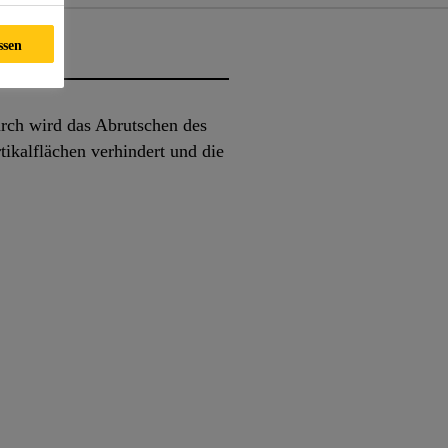
ssen
rch wird das Abrutschen des
kalflächen verhindert und die