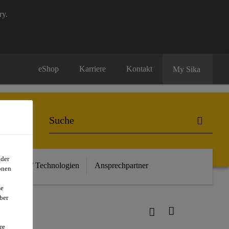
ry.
eShop
Karriere
Kontakt
My Sika
oder
euheiten / Technologien
Ansprechpartner
onen
se
ber
re