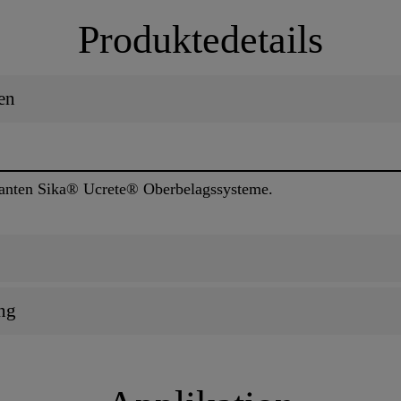
Produktedetails
en
evanten Sika® Ucrete® Oberbelagssysteme.
ng