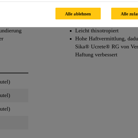
Alle ablehnen
Alle zula
Vorteile
rundierung
Leicht thixotropiert
er
Hohe Haftvermittlung, dadu
Sika® Ucrete® RG von Verti
Haftung verbessert
utel)
utel)
utel)