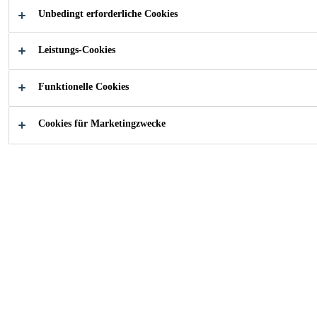
Mehr
Unbedingt erforderliche Cookies
Leistungs-Cookies
Leichte Verarbeitung
Kurze Wartezeiten
Funktionelle Cookies
Cookies für Marketingzwecke
PRODUKTDATENBLATT
SICHERHEITSDATENBLA
Übersicht
Produktedetails
App
Anwendung
Systemgrundierung des Sikafloor® Coat Deluxe
Systems