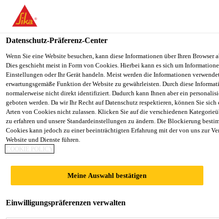
You are accessing "Sika Schweiz AG", it seems you are accessing it
Staaten". We have a dedicated website for your country.
Datenschutz-Präferenz-Center
TO SIKA
STAY ON THE SIKA SCHWEIZ AG
Construction
...
Sikafloor®-130
USA
WEBSITE
Wenn Sie eine Website besuchen, kann diese Informationen über Ihren Browser a
Dies geschieht meist in Form von Cookies. Hierbei kann es sich um Informationen
Einstellungen oder Ihr Gerät handeln. Meist werden die Informationen verwende
erwartungsgemäße Funktion der Website zu gewährleisten. Durch diese Informat
Sika Schweiz AG
normalerweise nicht direkt identifiziert. Dadurch kann Ihnen aber ein personalis
geboten werden. Da wir Ihr Recht auf Datenschutz respektieren, können Sie sich
Sikafloor®-130
Arten von Cookies nicht zulassen. Klicken Sie auf die verschiedenen Kategorieü
zu erfahren und unsere Standardeinstellungen zu ändern. Die Blockierung besti
Cookies kann jedoch zu einer beeinträchtigten Erfahrung mit der von uns zur Ve
Wässrige Grundierung auf
Website und Dienste führen.
COOKIE POLICY
Epoxidharzbasis
2-komponentige, transparente Grundierung auf
Meine Auswahl bestätigen
Epoxidharzbasis für saugende, mineralische
Baustoffe. Als Haftvermittler für eine nachfolgende
Einwilligungspräferenzen verwalten
Polyurethan-Versiegelung.