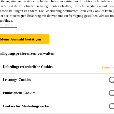
ktieren, können Sie sich entscheiden, bestimmte Arten von Cookies nicht zulassen.
1 W Conductive
en Sie auf die verschiedenen Kategorieüberschriften, um mehr zu erfahren und unse
ardeinstellungen zu ändern. Die Blockierung bestimmter Arten von Cookies kann 
ner beeinträchtigten Erfahrung mit der von uns zur Verfügung gestellten Website un
te führen.
auf EP-Basis mit erhöhtem Widerstand
IE POLICY
arzdispersion als Leitfilm unter ableitfähigen Sikafloor® Be
Meine Auswahl bestätigen
illigungspräferenzen verwalten
Unbedingt erforderliche Cookies
Immer a
Leistungs-Cookies
Funktionelle Cookies
Cookies für Marketingzwecke