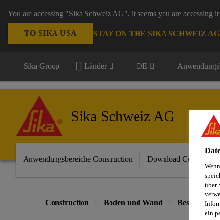
You are accessing "Sika Schweiz AG", it seems you are accessing it 
TO SIKA USA
STAY ON THE SIKA SCHWEIZ A
Sika Group
Länder
DE
Anwendungsb
Sika Schweiz AG
Date
Anwendungsbereiche Construction
Download Center
Wenn 
speic
über 
verwe
Construction
Boden und Wand
Beschichtun
Infor
ein p