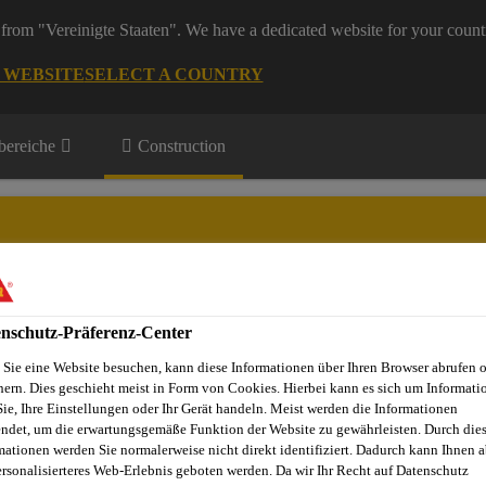
from "Vereinigte Staaten". We have a dedicated website for your count
G WEBSITE
SELECT A COUNTRY
ereiche
Construction
nschutz-Präferenz-Center
Projekte
Dienstleistungen
Referenzobjekte
Sika Apps
N
Sie eine Website besuchen, kann diese Informationen über Ihren Browser abrufen 
hern. Dies geschieht meist in Form von Cookies. Hierbei kann es sich um Informati
Sie, Ihre Einstellungen oder Ihr Gerät handeln. Meist werden die Informationen
ndet, um die erwartungsgemäße Funktion der Website zu gewährleisten. Durch die
gen
Antistatische Systeme
Sikafloor®-221 W Conductive
mationen werden Sie normalerweise nicht direkt identifiziert. Dadurch kann Ihnen a
ersonalisierteres Web-Erlebnis geboten werden. Da wir Ihr Recht auf Datenschutz