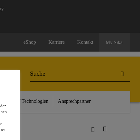
ry.
eShop
Karriere
Kontakt
My Sika
euheiten / Technologien
Ansprechpartner
oder
onen
se
ber