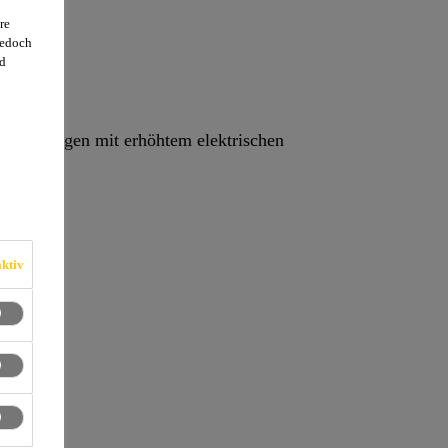
re
jedoch
d
schichtungen mit erhöhtem elektrischen
ktiv