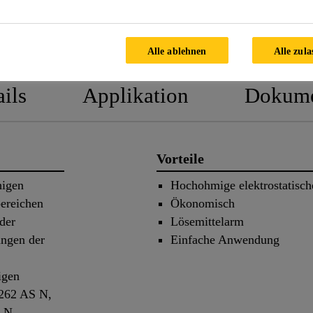
PRODUKTDATENBLATT
SICHER
Alle ablehnen
Alle zula
ils
Applikation
Dokume
Vorteile
higen
Hochohmige elektrostatische
ereichen
Ökonomisch
der
Lösemittelarm
ungen der
Einfache Anwendung
igen
-262 AS N,
 N,