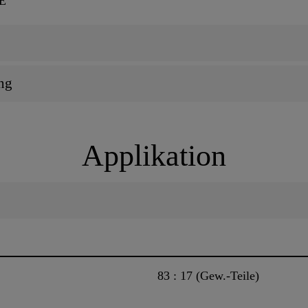
-E
ng
Applikation
83 : 17 (Gew.-Teile)