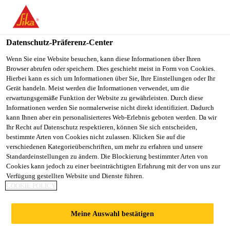
You are accessing "Sika Schweiz AG", it seems you are
accessing it from "Vereinigte Staaten". We have a dedicated
website for your country.
Datenschutz-Präferenz-Center
TO
Wenn Sie eine Website besuchen, kann diese Informationen über Ihren
STAY ON THE SIKA
SELECT A
Browser abrufen oder speichern. Dies geschieht meist in Form von Cookies.
SIKA
SCHWEIZ AG WEBSITE
COUNTRY
Hierbei kann es sich um Informationen über Sie, Ihre Einstellungen oder Ihr
USA
Gerät handeln. Meist werden die Informationen verwendet, um die
erwartungsgemäße Funktion der Website zu gewährleisten. Durch diese
Informationen werden Sie normalerweise nicht direkt identifiziert. Dadurch
Sika Schweiz AG
kann Ihnen aber ein personalisierteres Web-Erlebnis geboten werden. Da wir
Ihr Recht auf Datenschutz respektieren, können Sie sich entscheiden,
bestimmte Arten von Cookies nicht zulassen. Klicken Sie auf die
verschiedenen Kategorieüberschriften, um mehr zu erfahren und unsere
Standardeinstellungen zu ändern. Die Blockierung bestimmter Arten von
PERRONHALLE
Cookies kann jedoch zu einer beeinträchtigten Erfahrung mit der von uns zur
Verfügung gestellten Website und Dienste führen.
COOKIE POLICY
BAHNHOF BASEL,
Meine Auswahl bestätigen
SANIERUNG