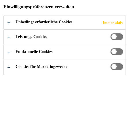
Einwilligungspräferenzen verwalten
KORROSIONSSCH
UTZ
Unbedingt erforderliche Cookies
Immer aktiv
Leistungs-Cookies
Funktionelle Cookies
Construction
...
Perronhalle Bahnhof Basel, Sanierung
Cookies für Marketingzwecke
2019
BASEL