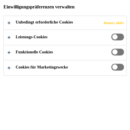
Einwilligungspräferenzen verwalten
ZERMATT
Unbedingt erforderliche Cookies
Immer aktiv
Leistungs-Cookies
Construction
...
Sesselbahn Riffelberg-Gifthittli, Zermat
Funktionelle Cookies
Cookies für Marketingzwecke
2025
ZERMATT