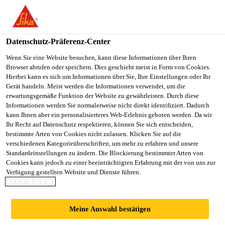
You are accessing "Sika Schweiz AG", it seems you are
accessing it from "Vereinigte Staaten". We have a dedicated
website for your country.
Datenschutz-Präferenz-Center
TO
Wenn Sie eine Website besuchen, kann diese Informationen über Ihren
STAY ON THE SIKA
SELECT A
Browser abrufen oder speichern. Dies geschieht meist in Form von Cookies.
SIKA
SCHWEIZ AG WEBSITE
COUNTRY
Hierbei kann es sich um Informationen über Sie, Ihre Einstellungen oder Ihr
USA
Gerät handeln. Meist werden die Informationen verwendet, um die
erwartungsgemäße Funktion der Website zu gewährleisten. Durch diese
Informationen werden Sie normalerweise nicht direkt identifiziert. Dadurch
Sika Schweiz AG
kann Ihnen aber ein personalisierteres Web-Erlebnis geboten werden. Da wir
Ihr Recht auf Datenschutz respektieren, können Sie sich entscheiden,
bestimmte Arten von Cookies nicht zulassen. Klicken Sie auf die
verschiedenen Kategorieüberschriften, um mehr zu erfahren und unsere
Standardeinstellungen zu ändern. Die Blockierung bestimmter Arten von
SESSELBAHN
Cookies kann jedoch zu einer beeinträchtigten Erfahrung mit der von uns zur
Verfügung gestellten Website und Dienste führen.
COOKIE POLICY
RIFFELBERG-
Meine Auswahl bestätigen
GIFTHITTLI,