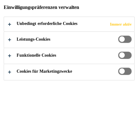
Einwilligungspräferenzen verwalten
LANGENTHAL
Unbedingt erforderliche Cookies
Immer aktiv
Leistungs-Cookies
Construction
...
Alters- und Pflegeheim Haslibrunnen,
Funktionelle Cookies
Cookies für Marketingzwecke
2023
LANGENTHAL