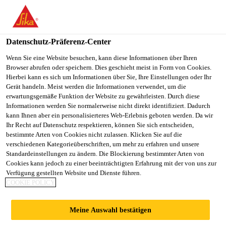
You are accessing "Sika Schweiz AG", it seems you are
accessing it from "Vereinigte Staaten". We have a dedicated
website for your country.
Datenschutz-Präferenz-Center
TO
Wenn Sie eine Website besuchen, kann diese Informationen über Ihren
STAY ON THE SIKA
SELECT A
Browser abrufen oder speichern. Dies geschieht meist in Form von Cookies.
SIKA
SCHWEIZ AG WEBSITE
COUNTRY
Hierbei kann es sich um Informationen über Sie, Ihre Einstellungen oder Ihr
USA
Gerät handeln. Meist werden die Informationen verwendet, um die
erwartungsgemäße Funktion der Website zu gewährleisten. Durch diese
Informationen werden Sie normalerweise nicht direkt identifiziert. Dadurch
Sika Schweiz AG
kann Ihnen aber ein personalisierteres Web-Erlebnis geboten werden. Da wir
Ihr Recht auf Datenschutz respektieren, können Sie sich entscheiden,
bestimmte Arten von Cookies nicht zulassen. Klicken Sie auf die
verschiedenen Kategorieüberschriften, um mehr zu erfahren und unsere
Standardeinstellungen zu ändern. Die Blockierung bestimmter Arten von
ALTERS- UND
Cookies kann jedoch zu einer beeinträchtigten Erfahrung mit der von uns zur
Verfügung gestellten Website und Dienste führen.
COOKIE POLICY
PFLEGEHEIM
Meine Auswahl bestätigen
HASLIBRUNNEN,