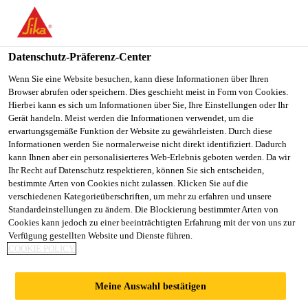
You are accessing "Sika Schweiz AG", it seems you are
accessing it from "Vereinigte Staaten". We have a dedicated
website for your country.
Datenschutz-Präferenz-Center
Construction
...
SikaWrap®-301 C
TO
Wenn Sie eine Website besuchen, kann diese Informationen über Ihren
STAY ON THE SIKA
SELECT A
Browser abrufen oder speichern. Dies geschieht meist in Form von Cookies.
SIKA
SCHWEIZ AG WEBSITE
COUNTRY
Hierbei kann es sich um Informationen über Sie, Ihre Einstellungen oder Ihr
USA
Gerät handeln. Meist werden die Informationen verwendet, um die
erwartungsgemäße Funktion der Website zu gewährleisten. Durch diese
Informationen werden Sie normalerweise nicht direkt identifiziert. Dadurch
SikaWrap®-301 C
Sika Schweiz AG
kann Ihnen aber ein personalisierteres Web-Erlebnis geboten werden. Da wir
Ihr Recht auf Datenschutz respektieren, können Sie sich entscheiden,
bestimmte Arten von Cookies nicht zulassen. Klicken Sie auf die
Unidirektionales Kohlenstofffaser-
verschiedenen Kategorieüberschriften, um mehr zu erfahren und unsere
Standardeinstellungen zu ändern. Die Blockierung bestimmter Arten von
Verstärkungsgewebe
Cookies kann jedoch zu einer beeinträchtigten Erfahrung mit der von uns zur
Verfügung gestellten Website und Dienste führen.
Unidirektional gewobenes Kohlenstofffasergewebe
COOKIE POLICY
hoher Festigkeit für die Tragwerksverstärkung im
Trockenverfahren. Trockene Faser: E-Modul:
Meine Auswahl bestätigen
2
2
230'000N/mm
; Zugfestigkeit: 4'900 N/mm