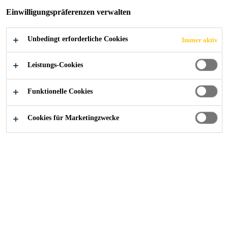
Mehr
Einwilligungspräferenzen verwalten
Gute Formstabilität dank Schussfäden
Unbedingt erforderliche Cookies
Immer aktiv
Multifunktionales Gewebe für vielfältige
Leistungs-Cookies
Anwendungen
Flexibel in der Anwendung, auch auf
Funktionelle Cookies
gekrümmten Flächen (Träger, Stützen, Kamine,
Pfeiler, Wände, Gewölbedecken, Silos etc.)
Cookies für Marketingzwecke