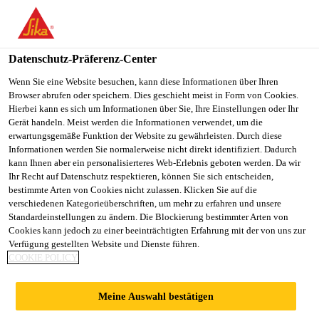
You are accessing "Sika Schweiz AG", it seems you are
accessing it from "Vereinigte Staaten". We have a dedicated
website for your country.
Datenschutz-Präferenz-Center
Construction
...
Sika® CarboShear L
TO
Wenn Sie eine Website besuchen, kann diese Informationen über Ihren
STAY ON THE SIKA
SELECT A
Browser abrufen oder speichern. Dies geschieht meist in Form von Cookies.
SIKA
SCHWEIZ AG WEBSITE
COUNTRY
Hierbei kann es sich um Informationen über Sie, Ihre Einstellungen oder Ihr
USA
Gerät handeln. Meist werden die Informationen verwendet, um die
erwartungsgemäße Funktion der Website zu gewährleisten. Durch diese
Informationen werden Sie normalerweise nicht direkt identifiziert. Dadurch
Sika® CarboShear
Sika Schweiz AG
kann Ihnen aber ein personalisierteres Web-Erlebnis geboten werden. Da wir
Ihr Recht auf Datenschutz respektieren, können Sie sich entscheiden,
bestimmte Arten von Cookies nicht zulassen. Klicken Sie auf die
L
verschiedenen Kategorieüberschriften, um mehr zu erfahren und unsere
Standardeinstellungen zu ändern. Die Blockierung bestimmter Arten von
Cookies kann jedoch zu einer beeinträchtigten Erfahrung mit der von uns zur
CFK-Verstärkungs-Schubwinkel
Verfügung gestellten Website und Dienste führen.
COOKIE POLICY
Korrosionsresistente, kohlenstofffaserverstärkte
Schubwinkel für die Schubverstärkung von
Meine Auswahl bestätigen
Stahlbetonkonstruktionen und die Verankerung von