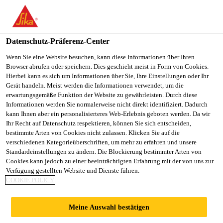
You are accessing "Sika Schweiz AG", it seems you are
accessing it from "Vereinigte Staaten". We have a dedicated
website for your country.
Datenschutz-Präferenz-Center
TO
Wenn Sie eine Website besuchen, kann diese Informationen über Ihren
STAY ON THE SIKA
SELECT A
Browser abrufen oder speichern. Dies geschieht meist in Form von Cookies.
SIKA
SCHWEIZ AG WEBSITE
COUNTRY
Hierbei kann es sich um Informationen über Sie, Ihre Einstellungen oder Ihr
USA
Gerät handeln. Meist werden die Informationen verwendet, um die
erwartungsgemäße Funktion der Website zu gewährleisten. Durch diese
Informationen werden Sie normalerweise nicht direkt identifiziert. Dadurch
Sika Schweiz AG
kann Ihnen aber ein personalisierteres Web-Erlebnis geboten werden. Da wir
Ihr Recht auf Datenschutz respektieren, können Sie sich entscheiden,
bestimmte Arten von Cookies nicht zulassen. Klicken Sie auf die
verschiedenen Kategorieüberschriften, um mehr zu erfahren und unsere
Standardeinstellungen zu ändern. Die Blockierung bestimmter Arten von
ARA FISCHBACH-
Cookies kann jedoch zu einer beeinträchtigten Erfahrung mit der von uns zur
Verfügung gestellten Website und Dienste führen.
COOKIE POLICY
GLATT
Meine Auswahl bestätigen